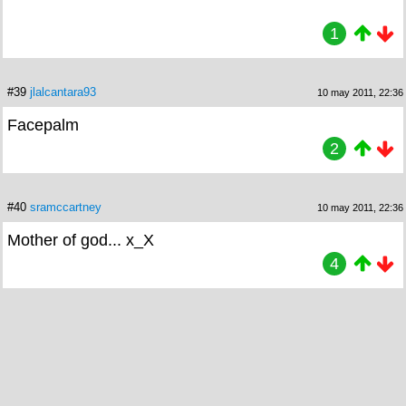
1
#39
jlalcantara93
10 may 2011, 22:36
Facepalm
2
#40
sramccartney
10 may 2011, 22:36
Mother of god... x_X
4