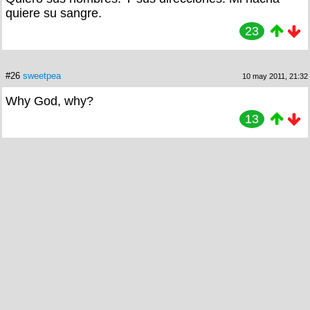
quiere su sangre.
23
#26
sweetpea
10 may 2011, 21:32
Why God, why?
13