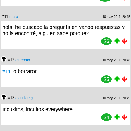
#11
marp
10 may 2011, 20:45
hola, he buscado la pregunta en yahoo respuestas y
no la encontré, alguien sabe porque?
26
#12
ezeromx
10 may 2011, 20:48
#11
lo borraron
25
#13
claudiomg
10 may 2011, 20:49
Incukltos, incultos everywhere
24