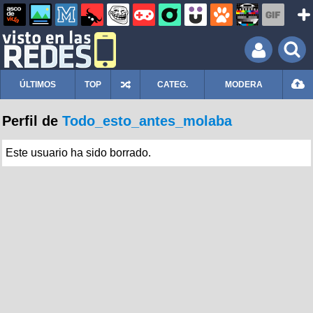
ÚLTIMOS
TOP
CATEG.
MODERA
Perfil de
Todo_esto_antes_molaba
Este usuario ha sido borrado.