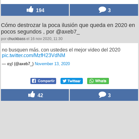
194
3
Cómo destrozar la poca ilusión que queda en 2020 en
pocos segundos , por @axeb7_
por
chuckbass
el 16 nov 2020, 11:30
no busquen más. con ustedes el mejor video del 2020
pic.twitter.com/MzfH23VdNM
— αχl (@axeb7_)
November 13, 2020
42
3