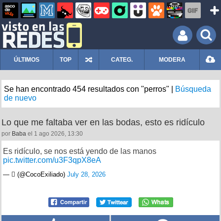
ÚLTIMOS
TOP
CATEG.
MODERA
Se han encontrado 454 resultados con "perros" |
Búsqueda
de nuevo
Lo que me faltaba ver en las bodas, esto es ridículo
por
Baba
el 1 ago 2026, 13:30
Es ridículo, se nos está yendo de las manos
pic.twitter.com/u3F3qpX8eA
— ‏️ٓ‏️ (@CocoExiliado)
July 28, 2026