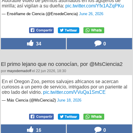
Adorable video de perritos asomados en los agujeros de
mirilla; así vigilan a su dueña:
pic.twitter.com/Yfx1AZqPKu
— Enséñame de Ciencia (@EnsedeCiencia)
June 26, 2026
34
0
El primo lejano que no conocían, por @MsCiencia2
por
mayodemadoff
el 22 jun 2026, 18:30
En el Oregon Zoo, perros salvajes africanos se acercan
curiosos a un perro de servicio, intrigados por un pariente al
otro lado del vidrio.
pic.twitter.com/VVuQa1SmCE
— Más Ciencia (@MsCiencia2)
June 18, 2026
16
0