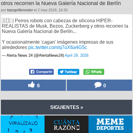
otros recorren la Nueva Galería Nacional de Berlín
por
topogolforoedor
el 2 may 2026, 18:30
🇺🇸 | Perros robots con cabezas de silicona HIPER-
REALISTAS de Musk, Bezos, Zuckerberg y otros recorren la
Nueva Galería Nacional de Berlín...
Y ocasionalmente 'cagan' imágenes impresas de sus
alrededores
pic.twitter.com/q7uX6a4G5c
— Alerta News 24 (@AlertaNews24)
April 29, 2026
6
0
SIGUIENTES »