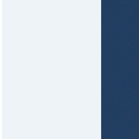
tir
ame