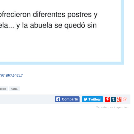
395165249747
dido
tarta
Compartir
Compartir
Compartir
Compar
en
en
en
en
Reportar por inapropiado
Pinterest
tumblr
Google+
mene