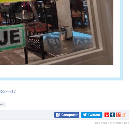
473336617
rtel
Compartir
Compartir
Compartir
Compar
en
en
en
en
Reportar por inapropiado
Pinterest
tumblr
Google+
mene