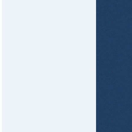
tir
ame