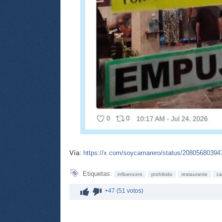
Vía:
https://x.com/soycamarero/status/2080568039
Etiquetas:
influencers
prohibido
restaurante
ca
+47 (51 votos)