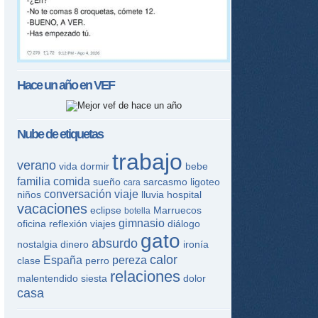
Hace un año en
VEF
Nube de etiquetas
trabajo
verano
vida
dormir
bebe
familia
comida
sueño
sarcasmo
ligoteo
cara
conversación
viaje
niños
lluvia
hospital
vacaciones
eclipse
Marruecos
botella
gimnasio
oficina
reflexión
viajes
diálogo
gato
absurdo
nostalgia
dinero
ironía
calor
España
pereza
clase
perro
relaciones
malentendido
siesta
dolor
casa