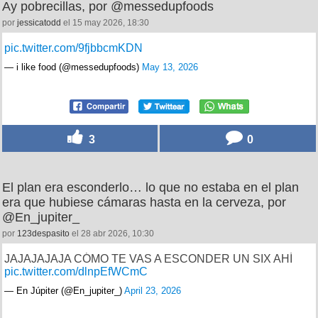
Ay pobrecillas, por @messedupfoods
por
jessicatodd
el 15 may 2026, 18:30
pic.twitter.com/9fjbbcmKDN
— i like food (@messedupfoods)
May 13, 2026
3
0
El plan era esconderlo… lo que no estaba en el plan
era que hubiese cámaras hasta en la cerveza, por
@En_jupiter_
por
123despasito
el 28 abr 2026, 10:30
JAJAJAJAJA CÓMO TE VAS A ESCONDER UN SIX AHÍ
pic.twitter.com/dlnpEfWCmC
— En Júpiter (@En_jupiter_)
April 23, 2026