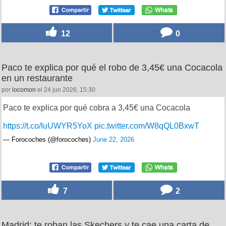
12
0
Paco te explica por qué el robo de 3,45€ una Cocacola
en un restaurante
por
locomon
el 24 jun 2026, 15:30
Paco te explica por qué cobra a 3,45€ una Cocacola
https://t.co/IuUWYR5YoX
pic.twitter.com/W8qQL0BxwT
— Forocoches (@forocoches)
June 22, 2026
7
2
Madrid: te roban las Skechers y te cae una carta de