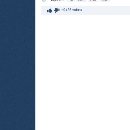
ola
calor
lluvia
misa
+9 (25 votos)