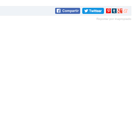
Compartir
Compartir
Compartir
Compar
en
en
en
en
Reportar por inapropiado
Pinterest
tumblr
Google+
mene