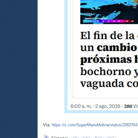
Vía:
https://x.com/SuperManuMolina/status/208376
Etiquetas: