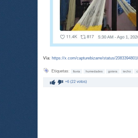
Vía:
https://x.com/capturebizarre/status/208339480
Etiquetas:
lluvia
humedades
gotera
techo
+6 (22 votos)