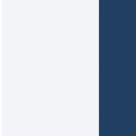
tir
ame