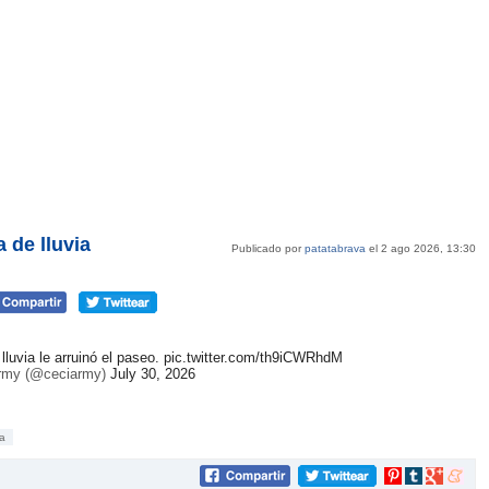
 de lluvia
Publicado por
patatabrava
el 2 ago 2026, 13:30
lluvia le arruinó el paseo.
pic.twitter.com/th9iCWRhdM
rmy (@ceciarmy)
July 30, 2026
a
Compartir
Compartir
Compartir
Compar