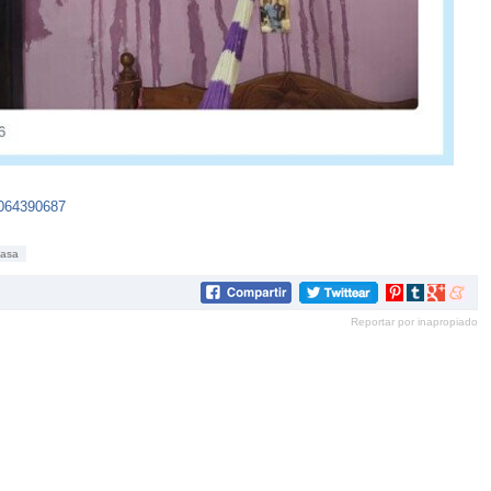
1064390687
casa
Compartir
Compartir
Compartir
Compar
en
en
en
en
Reportar por inapropiado
Pinterest
tumblr
Google+
mene