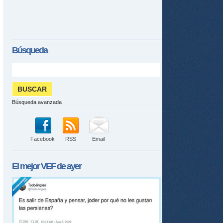
Búsqueda
Búsqueda avanzada
tir
Facebook
RSS
Email
ame
El mejor
VEF
de ayer