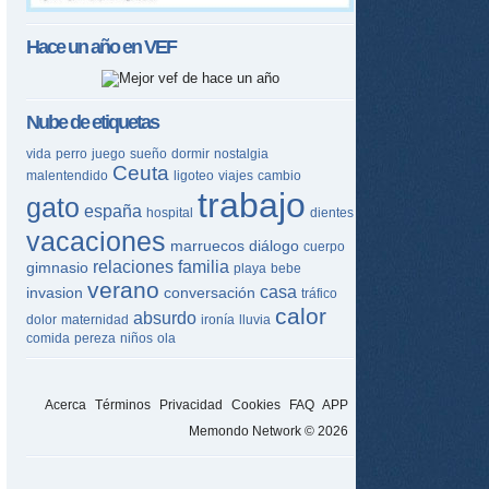
Hace un año en
VEF
Nube de etiquetas
vida
perro
juego
sueño
dormir
nostalgia
Ceuta
malentendido
ligoteo
viajes
cambio
trabajo
gato
españa
hospital
dientes
vacaciones
marruecos
diálogo
cuerpo
relaciones
familia
gimnasio
playa
bebe
verano
casa
invasion
conversación
tráfico
calor
absurdo
dolor
maternidad
ironía
lluvia
comida
pereza
niños
ola
Acerca
Términos
Privacidad
Cookies
FAQ
APP
Memondo Network © 2026