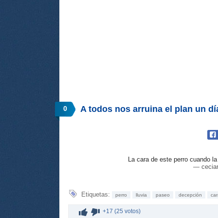
A todos nos arruina el plan un día
0
La cara de este perro cuando la 
— cecia
Etiquetas:
perro
lluvia
paseo
decepción
car
+17 (25 votos)