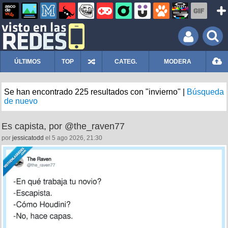
ÚLTIMOS
TOP
CATEG.
MODERA
Se han encontrado 225 resultados con "invierno" |
Búsqueda
de nuevo
Es capista, por @the_raven77
por
jessicatodd
el 5 ago 2026, 21:30