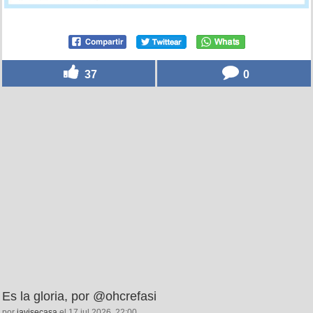
37
0
Es la gloria, por @ohcrefasi
por
javisecasa
el 17 jul 2026, 22:00