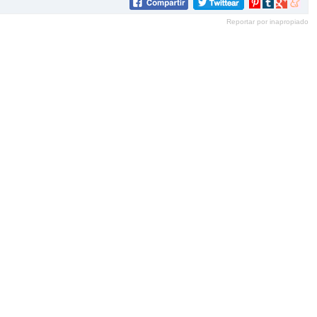
Compartir
Compartir
Compartir
Compar
en
en
en
en
Reportar por inapropiado
Pinterest
tumblr
Google+
mene