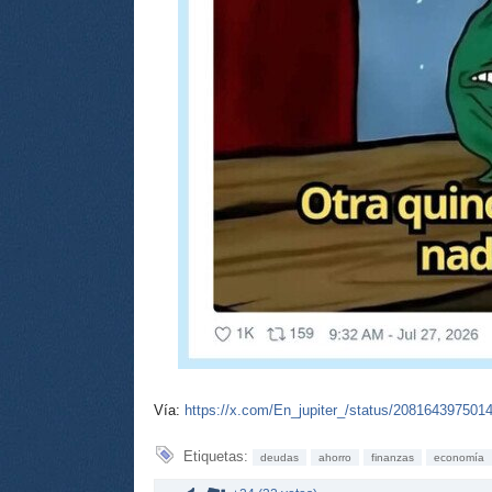
Vía:
https://x.com/En_jupiter_/status/208164397501
Etiquetas:
deudas
ahorro
finanzas
economía