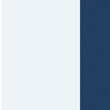
tir
ame