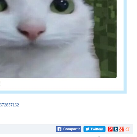
9672837162
Compartir
Compartir
Compartir
Compar
en
en
en
en