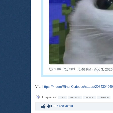
Vía:
https://x.com/RincnCuriosoo/status/208430494
Etiquetas:
gato
minecraft
pobreza
reflexion
+16 (20 votos)