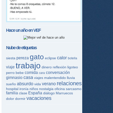
ame
Hace un año en
VEF
Nube de etiquetas
gato
calor
pereza
siesta
eclipse
botella
trabajo
viaje
dinero
reflexión
ligoteo
comida
conversación
perro
bebe
cara
casa
gimnasio
viajes
malentendido
lluvia
relaciones
absurdo
verano
sueño
vida
hospital
ironía
niños
nostalgia
oficina
sarcasmo
familia
España
clase
diálogo
Marruecos
vacaciones
dolor
dormir