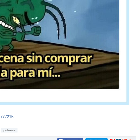
4777215
pobreza