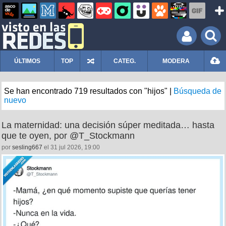
ÚLTIMOS
TOP
CATEG.
MODERA
Se han encontrado 719 resultados con "hijos" |
Búsqueda de
nuevo
La maternidad: una decisión súper meditada… hasta
que te oyen, por @T_Stockmann
por
sesling667
el 31 jul 2026, 19:00