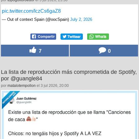
por
topogolforoedor
el 5 jul 2026, 23:30
pic.twitter.com/IczCs6gaZ8
— Out of context Spain (@oocSpain)
July 2, 2026
7
0
La lista de reproducción más comprometida de Spotify,
por @guangle84
por
matalotempollon
el 3 jul 2026, 20:00