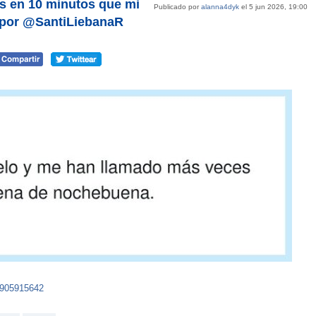
 en 10 minutos que mi
Publicado por
alanna4dyk
el 5 jun 2026, 19:00
, por @SantiLiebanaR
8905915642