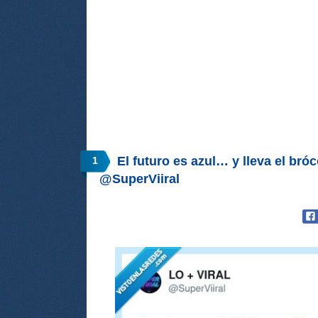
El futuro es azul… y lleva el bróc
1
@SuperViiral