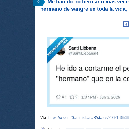
Me han dicho hermano más veces
0
hermano de sangre en toda la vida
Vía:
https://x.com/SantiLiebanaR/status/206213653