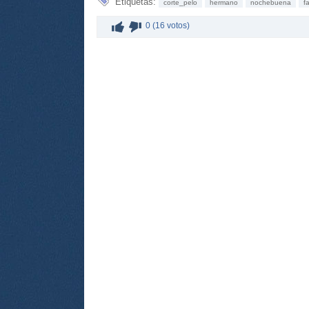
Etiquetas:
corte_pelo
hermano
nochebuena
f
0 (16 votos)