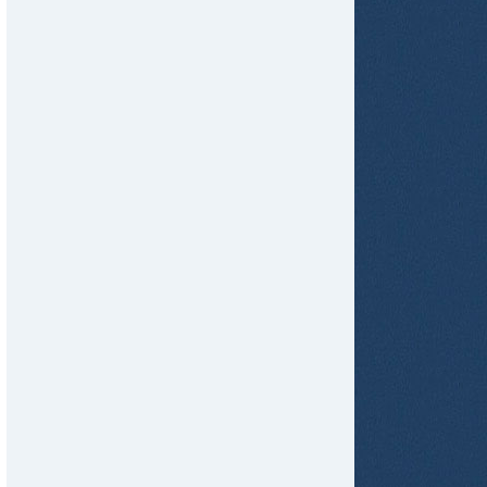
tir
ame