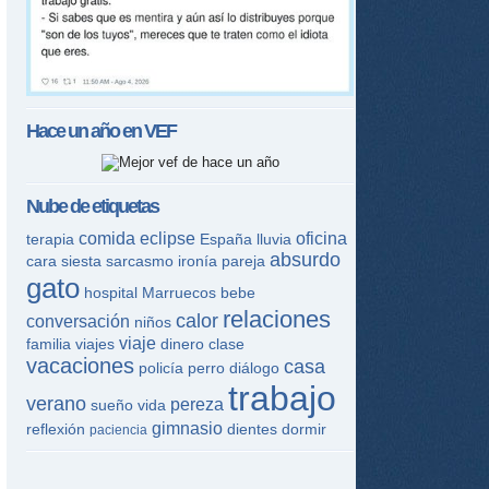
Hace un año en
VEF
Nube de etiquetas
comida
eclipse
oficina
terapia
España
lluvia
absurdo
cara
siesta
sarcasmo
ironía
pareja
gato
hospital
Marruecos
bebe
relaciones
calor
conversación
niños
viaje
familia
viajes
dinero
clase
vacaciones
casa
policía
perro
diálogo
trabajo
verano
pereza
sueño
vida
gimnasio
reflexión
dientes
dormir
paciencia