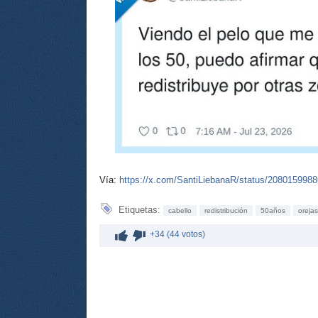
Vía:
https://x.com/SantiLiebanaR/status/208015998
Etiquetas:
cabello
redistribución
50años
orejas
+34 (44 votos)