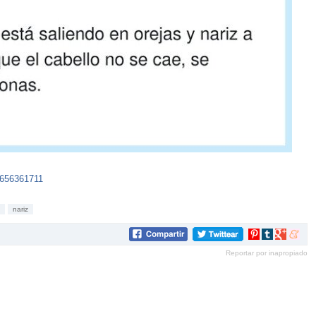
8656361711
nariz
Compartir
Compartir
Compartir
Compar
en
en
en
en
Reportar por inapropiado
Pinterest
tumblr
Google+
mene