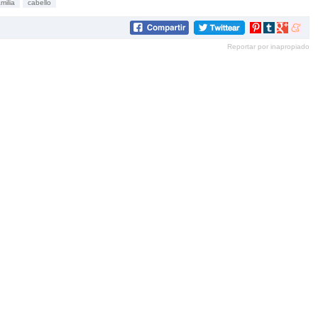
amilia
cabello
Compartir
Compartir
Compartir
Compar
en
en
en
en
Reportar por inapropiado
Pinterest
tumblr
Google+
mene