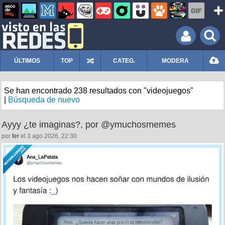
ÚLTIMOS
TOP
CATEG.
MODERA
Se han encontrado 238 resultados con "videojuegos"
|
Búsqueda de nuevo
Ayyy ¿te imaginas?, por @ymuchosmemes
por
fer
el 3 ago 2026, 22:30