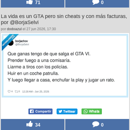
71
0
La vida es un GTA pero sin cheats y con más facturas,
por @BorjaSelvi
por
dodoazul
el 27 jun 2026, 17:30
34
0