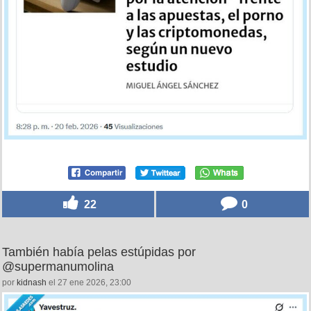
22
0
También había pelas estúpidas por
@supermanumolina
por
kidnash
el 27 ene 2026, 23:00