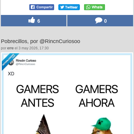
6
0
Pobrecillos, por @RincnCuriosoo
por
erre
el 3 may 2026, 17:30