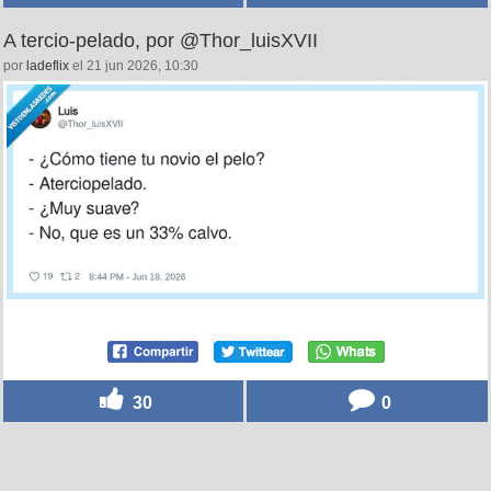
A tercio-pelado, por @Thor_luisXVII
por
ladeflix
el 21 jun 2026, 10:30
30
0