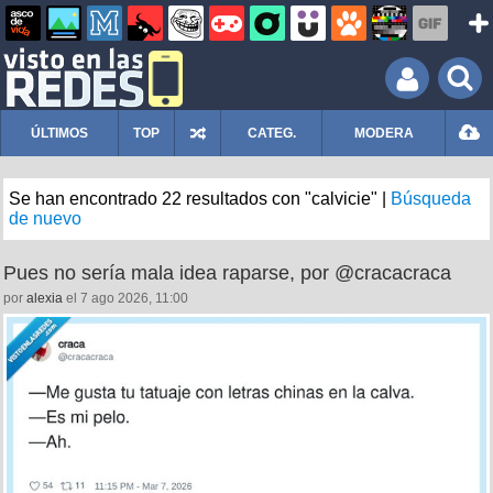
ÚLTIMOS
TOP
CATEG.
MODERA
Se han encontrado 22 resultados con "calvicie" |
Búsqueda
de nuevo
Pues no sería mala idea raparse, por @cracacraca
por
alexia
el 7 ago 2026, 11:00