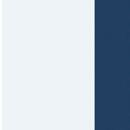
tir
ame