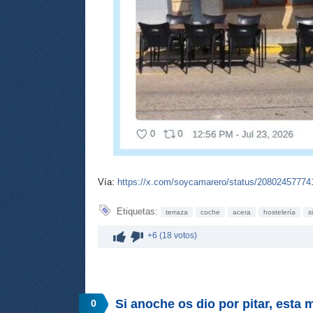
Vía:
https://x.com/soycamarero/status/2080245777
Etiquetas:
terraza
coche
acera
hostelería
s
+6 (18 votos)
Si anoche os dio por pitar, esta
0