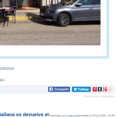
411051618
illas
Compartir
Compartir
Compartir
Compar
en
en
en
en
Reportar por inapropiado
Pinterest
tumblr
Google+
mene
 mañana os devuelvo el
Publicado por
eugeniawaniewski
el 20 jul 2026, 16:00