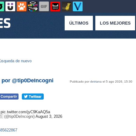
ÚLTIMOS
LOS MEJORES
úsqueda de nuevo
, por @tip0DeIncogni
Publicado por
detriana
el 5 ago 2026, 15:30
e
pic.twitter.com/jyC9KaAQ5a
🇸 (@tip0DeIncogni)
August 3, 2026
4585622867