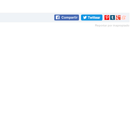
Compartir
Compartir
Compartir
Compar
en
en
en
en
Reportar por inapropiado
Pinterest
tumblr
Google+
mene