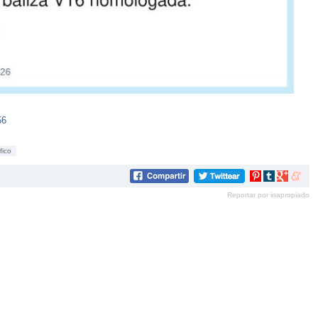
56
fico
Compartir
Compartir
Compartir
Compar
en
en
en
en
Reportar por inapropiado
Pinterest
tumblr
Google+
mene