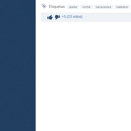
Etiquetas:
padre
coche
vacaciones
maletero
+3 (23 votos)