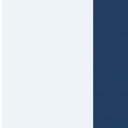
tir
ame