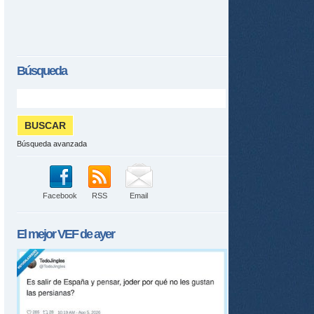
Búsqueda
Búsqueda avanzada
Facebook
RSS
Email
El mejor
VEF
de ayer