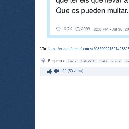
Vía:
https://x.com/lerele/status/20829092162142332
Etiquetas:
Ceuta
balizaV16
multa
coche
trá
+31 (53 votos)