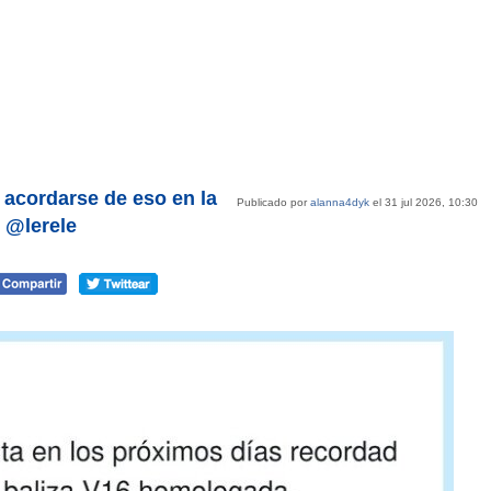
a acordarse de eso en la
Publicado por
alanna4dyk
el 31 jul 2026, 10:30
r @lerele