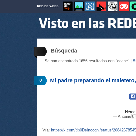
RED DE WEBS
Búsqueda
Se han encontrado 1656 resultados con "coche" |
B
Mi padre preparando el maletero
0
Héro
— Antonie🇪
Vía:
https://x.com/tip0DeIncogni/status/208426785