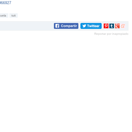
966927
cuela
tuit
Compartir
Compartir
Compartir
Compar
en
en
en
en
Reportar por inapropiado
Pinterest
tumblr
Google+
mene