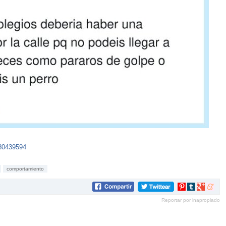
080439594
comportamiento
Compartir
Compartir
Compartir
Compar
en
en
en
en
Reportar por inapropiado
Pinterest
tumblr
Google+
mene