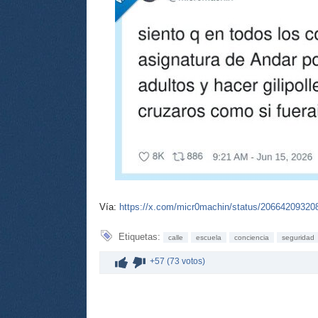
Vía:
https://x.com/micr0machin/status/2066420932
Etiquetas:
calle
escuela
conciencia
seguridad
+57 (73 votos)