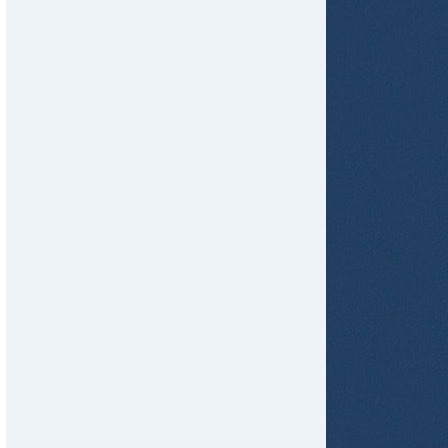
tir
ame