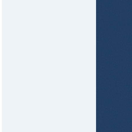
tir
ame