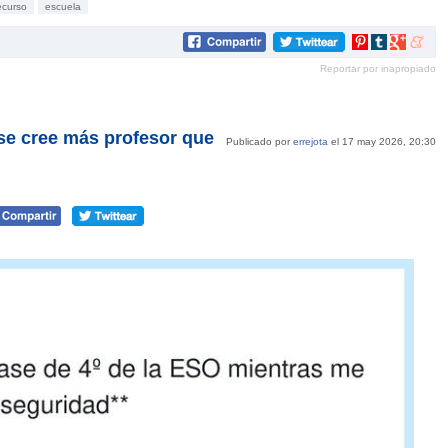
ecurso
escuela
Compartir
Compartir
Compartir
Compar
en
en
en
en
Reportar por inapropiado
Pinterest
tumblr
Google+
mene
se cree más profesor que
Publicado por
errejota
el 17 may 2026, 20:30