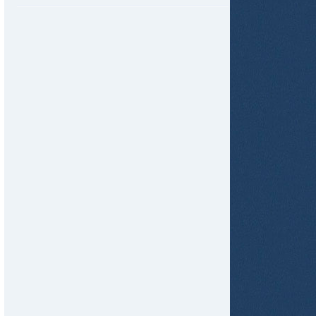
tir
ame