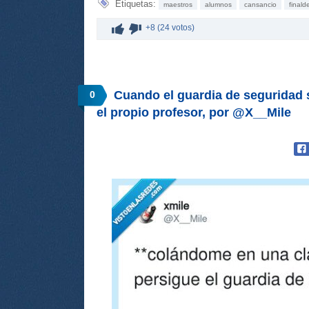
Etiquetas:
maestros
alumnos
cansancio
finald
+8 (24 votos)
Cuando el guardia de seguridad 
0
el propio profesor, por @X__Mile