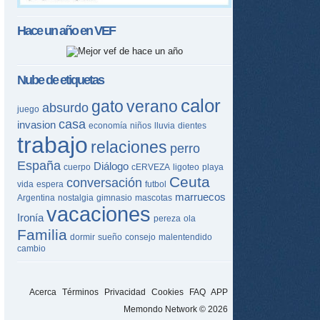
Hace un año en
VEF
Nube de etiquetas
calor
gato
verano
absurdo
juego
casa
invasion
economía
niños
lluvia
dientes
trabajo
relaciones
perro
España
Diálogo
cuerpo
cERVEZA
ligoteo
playa
Ceuta
conversación
vida
espera
futbol
marruecos
Argentina
nostalgia
gimnasio
mascotas
vacaciones
Ironía
pereza
ola
Familia
dormir
sueño
consejo
malentendido
cambio
Acerca
Términos
Privacidad
Cookies
FAQ
APP
Memondo Network © 2026