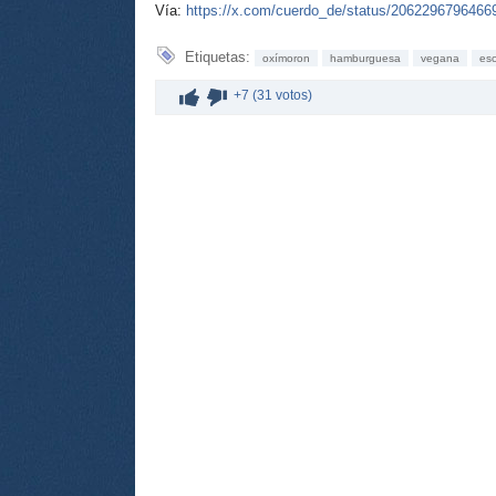
Vía:
https://x.com/cuerdo_de/status/2062296796466
Etiquetas:
oxímoron
hamburguesa
vegana
es
+7 (31 votos)