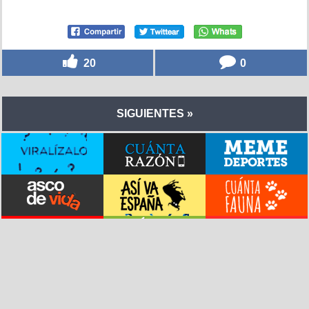
20
0
SIGUIENTES »
© vistoenlasredes.com –
Vídeos destacados
–
Versión clásica