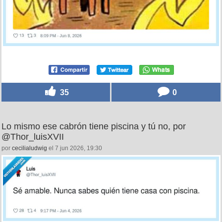
35
0
Lo mismo ese cabrón tiene piscina y tú no, por
@Thor_luisXVII
por
cecilialudwig
el 7 jun 2026, 19:30