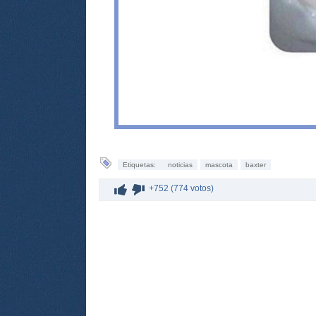
Etiquetas:
noticias
mascota
baxter
+752 (774 votos)