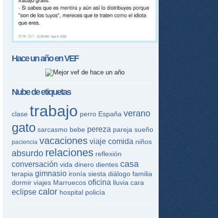
Hace un año en
VEF
Nube de etiquetas
trabajo
verano
clase
perro
España
gato
pereza
sarcasmo
bebe
pareja
sueño
vacaciones
viaje
comida
niños
paciencia
relaciones
absurdo
reflexión
casa
conversación
vida
dinero
dientes
gimnasio
terapia
ironía
siesta
diálogo
familia
oficina
dormir
viajes
Marruecos
lluvia
cara
calor
eclipse
hospital
policía