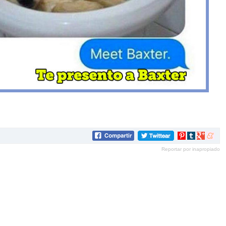
Compartir
Compartir
Compartir
Compar
en
en
en
en
Reportar por inapropiado
Pinterest
tumblr
Google+
mene