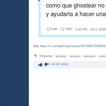
Vía:
https://x.com/gintonyy/status/20726927516955
Etiquetas:
ghosting
cerámica
relaciones
confu
+24 (42 votos)