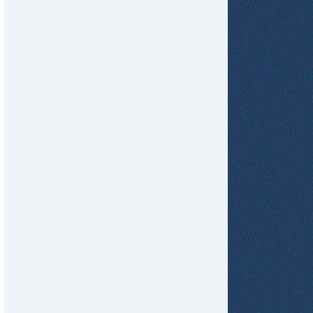
tir
ame