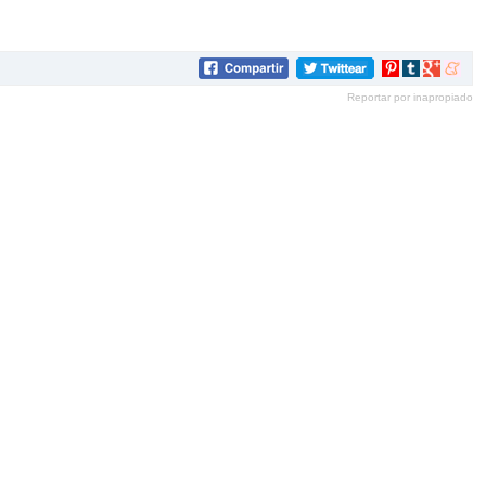
Compartir
Compartir
Compartir
Compar
en
en
en
en
Reportar por inapropiado
Pinterest
tumblr
Google+
mene