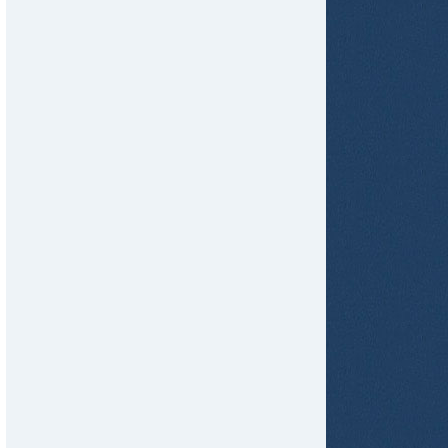
tir
ame