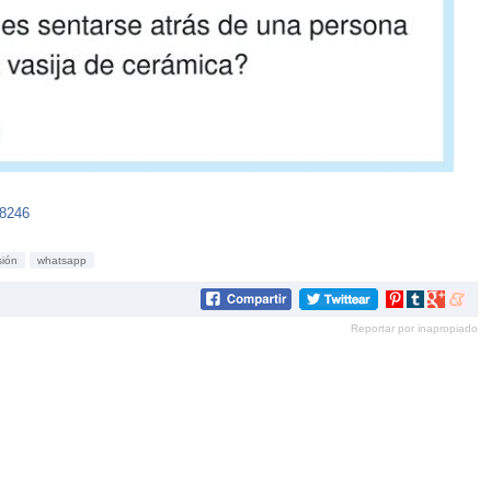
28246
sión
whatsapp
Compartir
Compartir
Compartir
Compar
en
en
en
en
Reportar por inapropiado
Pinterest
tumblr
Google+
mene