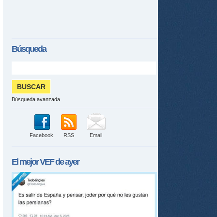
Búsqueda
Búsqueda avanzada
Facebook
RSS
Email
El mejor
VEF
de ayer