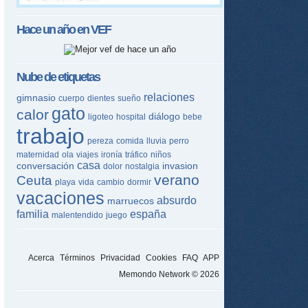
Hace un año en
VEF
Nube de etiquetas
relaciones
gimnasio
cuerpo
dientes
sueño
gato
calor
diálogo
ligoteo
hospital
bebe
trabajo
pereza
comida
lluvia
perro
maternidad
ola
viajes
ironía
tráfico
niños
casa
conversación
invasion
dolor
nostalgia
verano
Ceuta
playa
vida
cambio
dormir
vacaciones
absurdo
marruecos
familia
españa
malentendido
juego
Acerca
Términos
Privacidad
Cookies
FAQ
APP
Memondo Network © 2026