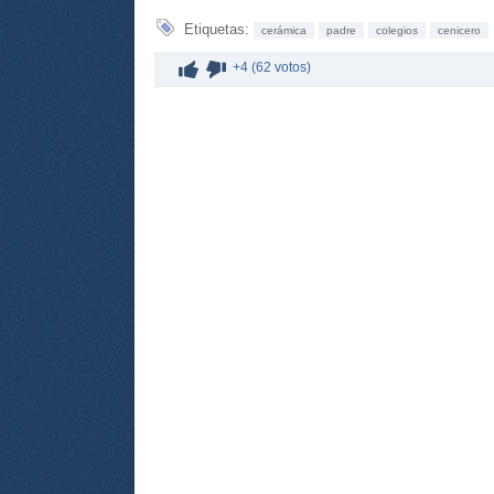
Etiquetas:
cerámica
padre
colegios
cenicero
+4 (62 votos)