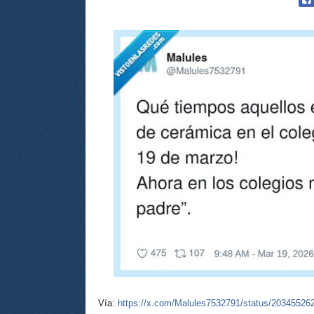
Vía:
https://x.com/Malules7532791/status/2034552