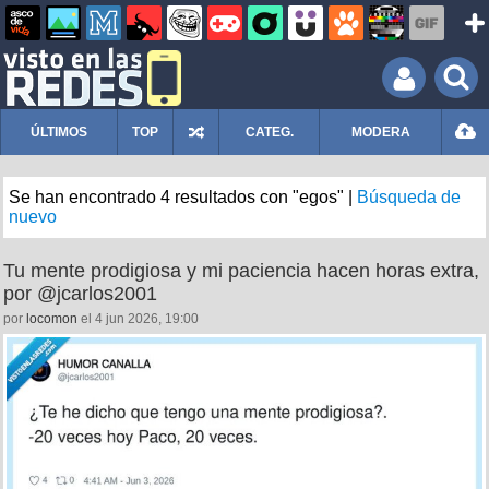
ÚLTIMOS
TOP
CATEG.
MODERA
Se han encontrado 4 resultados con "egos" |
Búsqueda de
nuevo
Tu mente prodigiosa y mi paciencia hacen horas extra,
por @jcarlos2001
por
locomon
el 4 jun 2026, 19:00