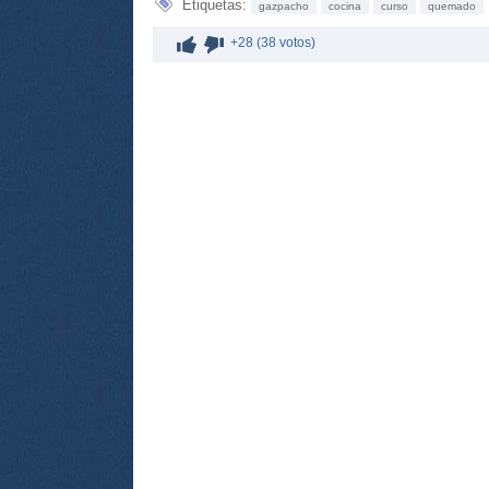
Etiquetas:
gazpacho
cocina
curso
quemado
+28 (38 votos)