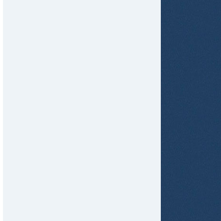
tir
ame