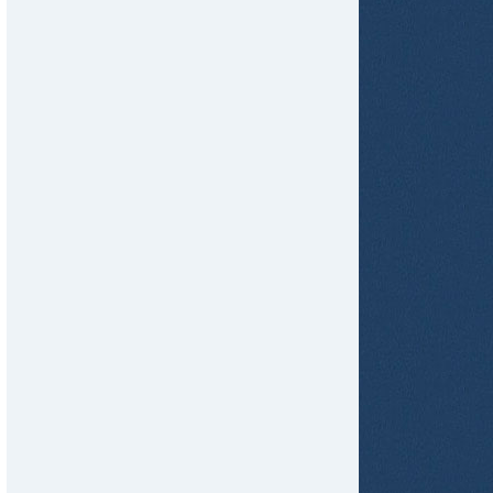
tir
ame