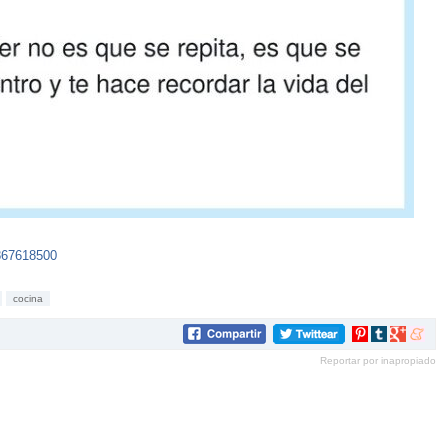
7867618500
cocina
Compartir
Compartir
Compartir
Compar
en
en
en
en
Reportar por inapropiado
Pinterest
tumblr
Google+
mene