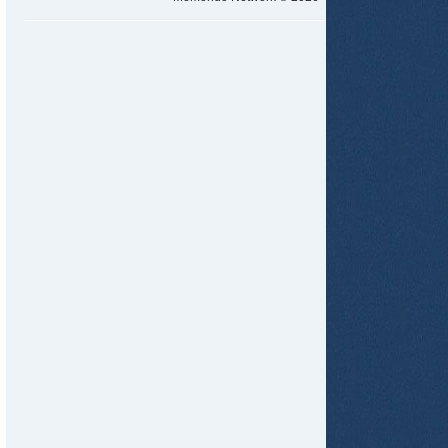
tir
ame