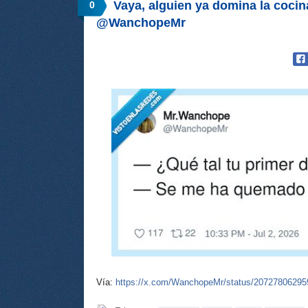
Vaya, alguien ya domina la cocin
0
@WanchopeMr
Vía:
https://x.com/WanchopeMr/status/2072780629