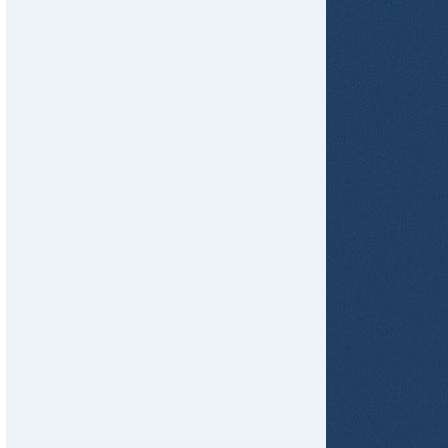
tir
ame