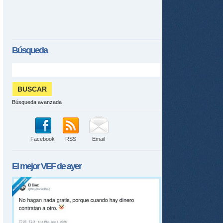
Búsqueda
Búsqueda avanzada
Facebook
RSS
Email
El mejor
VEF
de ayer