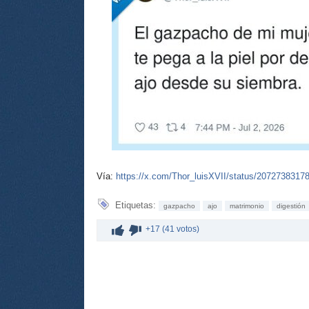
Vía:
https://x.com/Thor_luisXVII/status/207273831
Etiquetas:
gazpacho
ajo
matrimonio
digestión
+17 (41 votos)