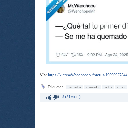
Vía:
https://x.com/WanchopeMr/status/1959692734
Etiquetas:
gazpacho
quemado
cocina
curso
+8 (24 votos)