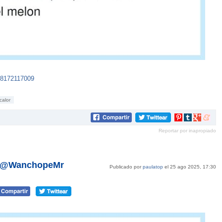
18172117009
calor
Compartir
Compartir
Compartir
Compar
en
en
en
en
Reportar por inapropiado
Pinterest
tumblr
Google+
mene
por @WanchopeMr
Publicado por
paulatop
el 25 ago 2025, 17:30