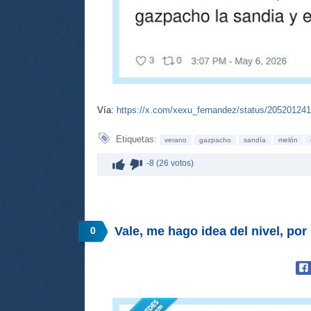
Vía:
https://x.com/xexu_fernandez/status/20520124
Etiquetas:
verano
gazpacho
sandía
melón
-8 (26 votos)
Vale, me hago idea del nivel, 
0