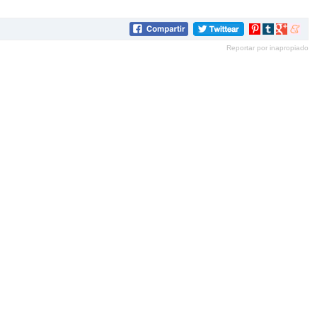
Compartir
Compartir
Compartir
Compar
en
en
en
en
Reportar por inapropiado
Pinterest
tumblr
Google+
mene