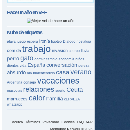
Hace un año en
VEF
Nube de etiquetas
Ironía
playa
juego
espera
ligoteo
Diálogo
nostalgia
trabajo
comida
invasion
cuerpo
lluvia
gato
perro
dormir
cambio
economía
niños
España
conversación
dientes
vida
pereza
verano
casa
absurdo
ola
malentendido
vacaciones
Argentina
consejo
relaciones
Ceuta
mascotas
sueño
calor
Familia
marruecos
cERVEZA
whatsapp
Acerca
Términos
Privacidad
Cookies
FAQ
APP
Memondo Network © 2026