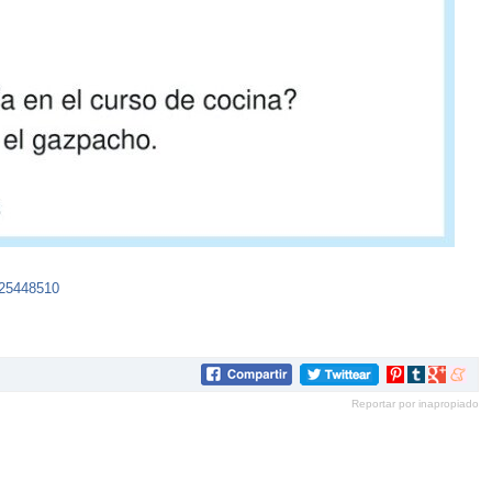
425448510
Compartir
Compartir
Compartir
Compar
en
en
en
en
Reportar por inapropiado
Pinterest
tumblr
Google+
mene