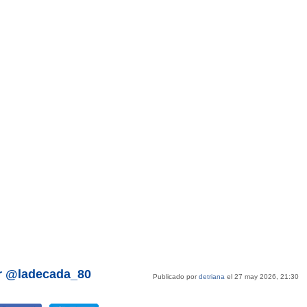
or @ladecada_80
Publicado por
detriana
el 27 may 2026, 21:30