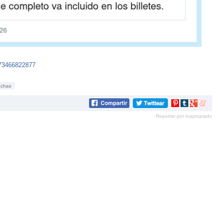
873466822877
nchas
Compartir
Compartir
Compartir
Compar
en
en
en
en
Reportar por inapropiado
Pinterest
tumblr
Google+
mene