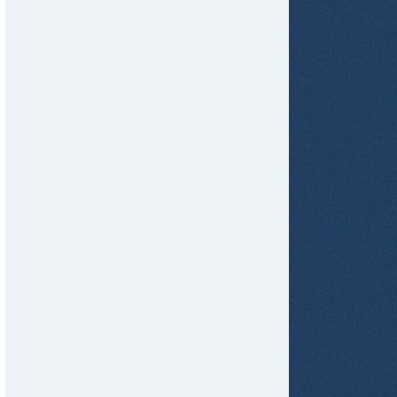
tir
ame