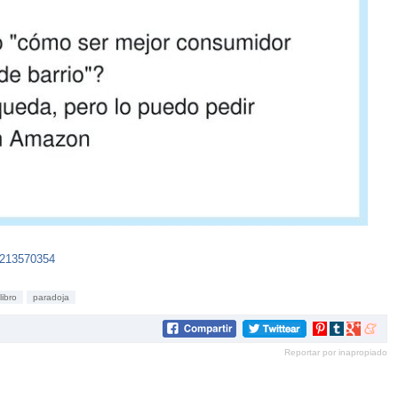
5213570354
libro
paradoja
Compartir
Compartir
Compartir
Compar
en
en
en
en
Reportar por inapropiado
Pinterest
tumblr
Google+
mene