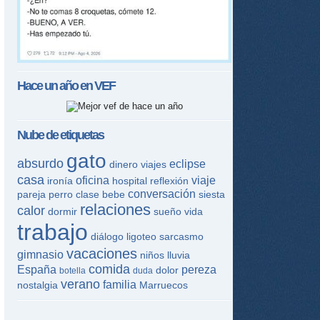
Hace un año en
VEF
Nube de etiquetas
gato
absurdo
eclipse
dinero
viajes
casa
oficina
viaje
ironía
hospital
reflexión
conversación
pareja
perro
clase
bebe
siesta
relaciones
calor
dormir
sueño
vida
trabajo
diálogo
ligoteo
sarcasmo
vacaciones
gimnasio
niños
lluvia
comida
España
pereza
dolor
botella
duda
verano
familia
nostalgia
Marruecos