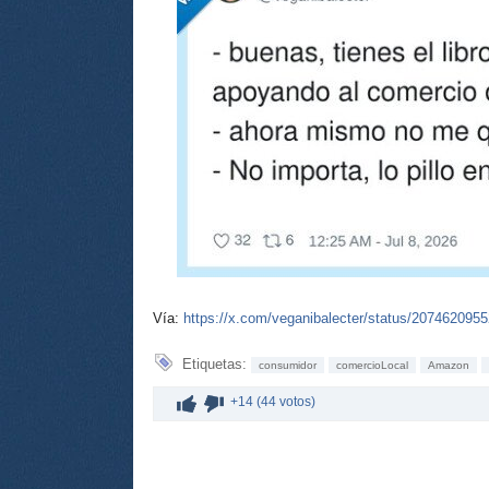
Vía:
https://x.com/veganibalecter/status/207462095
Etiquetas:
consumidor
comercioLocal
Amazon
+14 (44 votos)