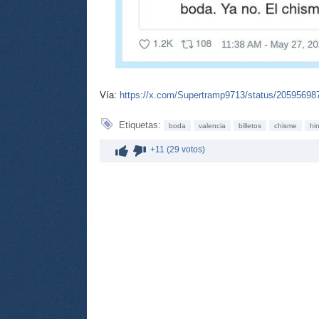
Vía:
https://x.com/Supertramp9713/status/2059569
Etiquetas:
boda
valencia
billetos
chisme
hi
+11 (29 votos)