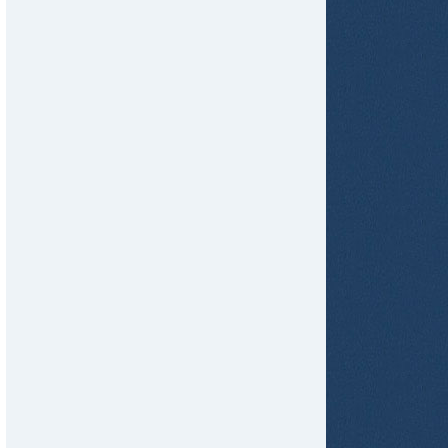
tir
ame