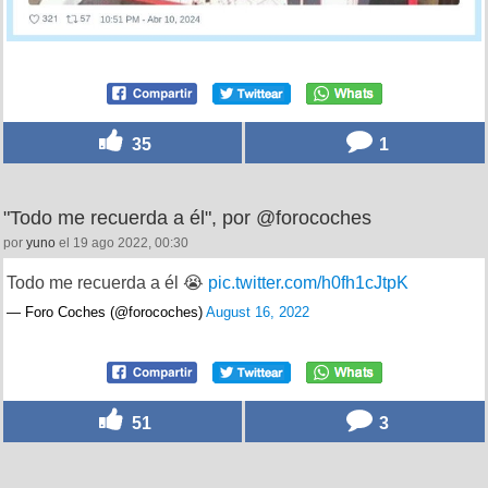
35
1
"Todo me recuerda a él", por @forocoches
por
yuno
el 19 ago 2022, 00:30
Todo me recuerda a él 😭
pic.twitter.com/h0fh1cJtpK
— Foro Coches (@forocoches)
August 16, 2022
51
3