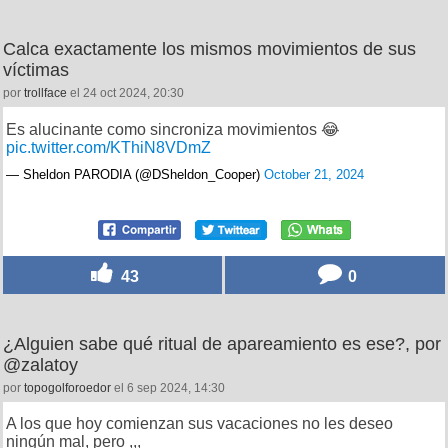
Calca exactamente los mismos movimientos de sus
víctimas
por
trollface
el 24 oct 2024, 20:30
Es alucinante como sincroniza movimientos 😂
pic.twitter.com/KThiN8VDmZ
— Sheldon PARODIA (@DSheldon_Cooper)
October 21, 2024
43
0
¿Alguien sabe qué ritual de apareamiento es ese?, por
@zalatoy
por
topogolforoedor
el 6 sep 2024, 14:30
A los que hoy comienzan sus vacaciones no les deseo
ningún mal, pero ,,,