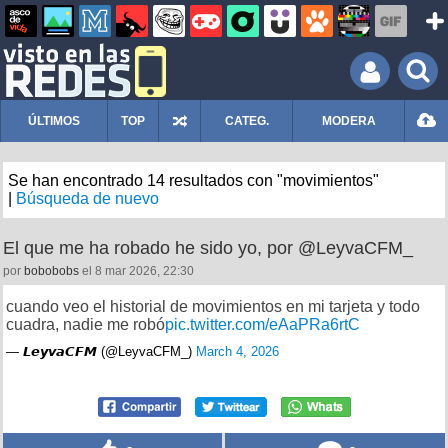
ÚLTIMOS
TOP
CATEG.
MODERA
Se han encontrado 14 resultados con "movimientos"
|
Búsqueda de nuevo
El que me ha robado he sido yo, por @LeyvaCFM_
por
bobobobs
el 8 mar 2026, 22:30
cuando veo el historial de movimientos en mi tarjeta y todo
cuadra, nadie me robó
pic.twitter.com/eAaPRa6rtC
— 𝙇𝙚𝙮𝙫𝙖𝘾𝙁𝙈 (@LeyvaCFM_)
March 4, 2026