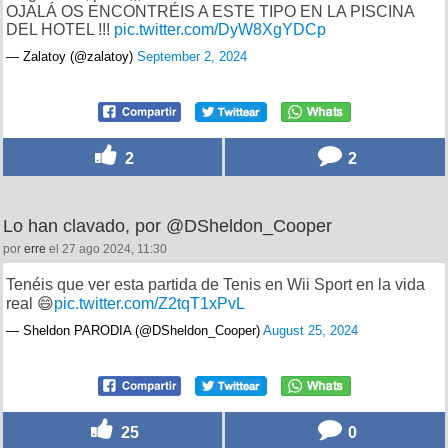
OJALÁ OS ENCONTRÉIS A ESTE TIPO EN LA PISCINA
DEL HOTEL !!!
pic.twitter.com/DyW8XgYDCp
— Zalatoy (@zalatoy)
September 2, 2024
2
2
Lo han clavado, por @DSheldon_Cooper
por
erre
el 27 ago 2024, 11:30
Tenéis que ver esta partida de Tenis en Wii Sport en la vida
real 😄
pic.twitter.com/Z2tqT1xPvL
— Sheldon PARODIA (@DSheldon_Cooper)
August 25, 2024
25
0