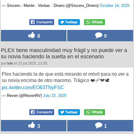
— Sincero - Mente · Ventas · Dinero (@Sincero_Dinero)
October 14, 2025
8
0
PLEX tiene masculinidad muy frágil y no puede ver a
su novia haciendo la suelta en el escenario
por
tete
el 23 jul 2025, 13:30
Plex haciendo la de que está mirando el móvil para no ver a
su novia encima de otro maromo. Trágico ❤️‍🩹💔🕊️
pic.twitter.com/EO63TNyFSC
— Rеvеn (@RevenRV)
July 22, 2025
3
1