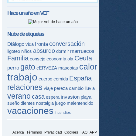
Hace un año en
VEF
Nube de etiquetas
conversación
Diálogo
Ironía
vida
absurdo
marruecos
ligoteo
niños
dormir
Familia
Ceuta
consejo
economía
ola
calor
gato
perro
cERVEZA
mascotas
trabajo
España
cuerpo
comida
relaciones
viaje
pereza
cambio
lluvia
verano
casa
invasion
espera
playa
sueño
dientes
nostalgia
juego
malentendido
vacaciones
Incendios
Acerca
Términos
Privacidad
Cookies
FAQ
APP