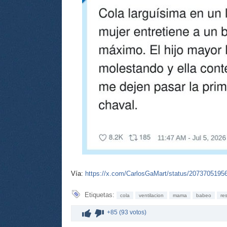
Vía:
https://x.com/CarlosGaMart/status/207370519
Etiquetas:
cola
ventilacion
mama
babeo
res
+85 (93 votos)