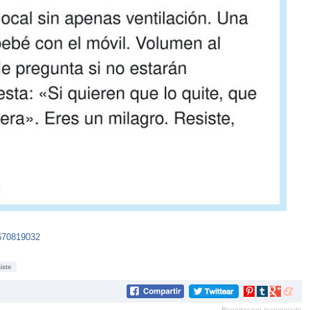
5670819032
iste
Compartir
Compartir
Compartir
Compar
en
en
en
en
Reportar por inapropiado