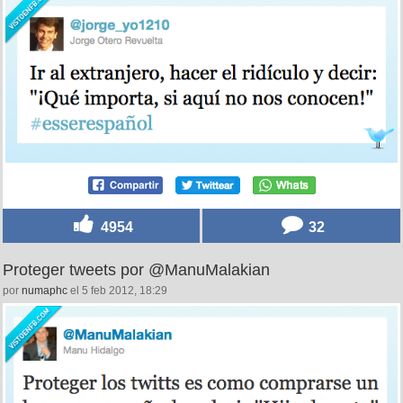
4082
16
Ser español por @jorge_yo1210
por
jorge1210
el 5 feb 2012, 14:04
4954
32
Proteger tweets por @ManuMalakian