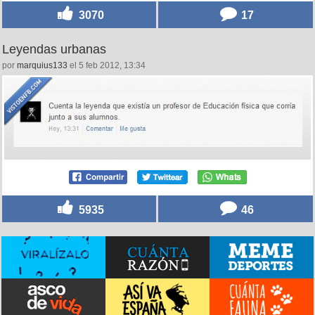
3070
17
Leyendas urbanas
por
marquius133
el 5 feb 2012, 13:34
5935
46