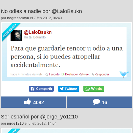
No odies a nadie por @LaloBsukn
por
negraesclava
el 7 feb 2012, 06:43