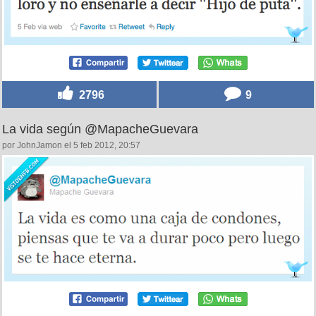
por
numaphc
el 5 feb 2012, 18:29
2796
9
La vida según @MapacheGuevara
por JohnJamon el 5 feb 2012, 20:57