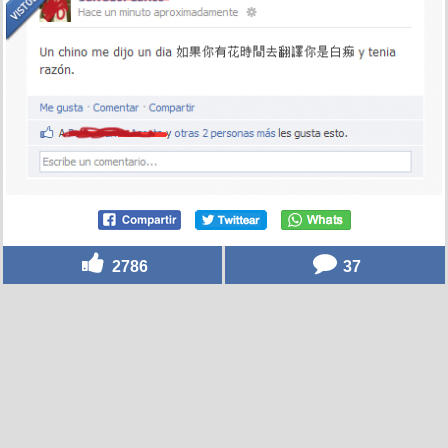
2314
10
Sabiduría China
por
chef_chavita
el 7 feb 2012, 05:55
2786
37