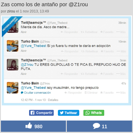
Zas como los de antaño por @Z1rou
por
zirou
el 1 nov 2013, 13:49
980
11