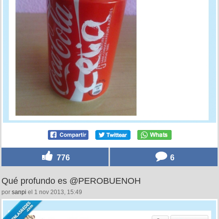
776
6
Qué profundo es @PEROBUENOH
por
sanpi
el 1 nov 2013, 15:49