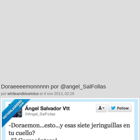
Doraeeeemonnnnn por @angel_SalFollas
por
whiteandbluelotus
el 4 nov 2013, 02:26