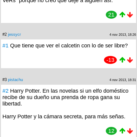
VeRs" porque no creo que deje a alguien así.
21
#2
jessycr
4 nov 2013, 18:26
#1
Que tiene que ver el calcetin con lo de ser libre?
-13
#3
pistachu
4 nov 2013, 18:31
#2
Harry Potter. En las novelas si un elfo doméstico
recibe de su dueño una prenda de ropa gana su
libertad.
Harry Potter y la cámara secreta, para más señas.
12