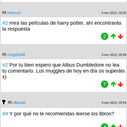
#4
harrycol
4 nov 2013, 18:32
#2
mira las películas de harry potter, ahí encontrarás
la respuesta
2
#5
ichigoku69
4 nov 2013, 18:49
#2
Por tu bien espero que Albus Dumbledore no lea
tu comentario. Los muggles de hoy en día os superáis
x)
7
#6
allavael
4 nov 2013, 18:54
#4
Y por qué no le recomiendas leerse los libros?