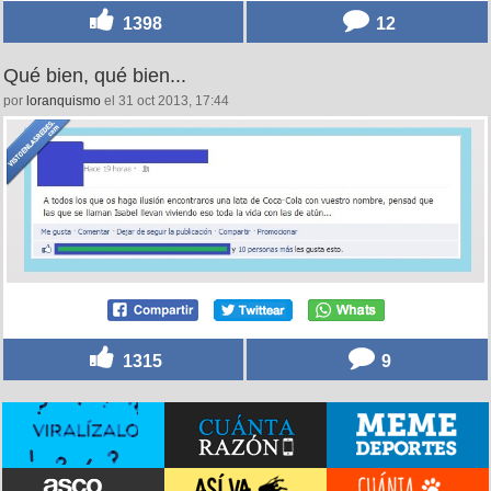
1398
12
Qué bien, qué bien...
por
loranquismo
el 31 oct 2013, 17:44
1315
9