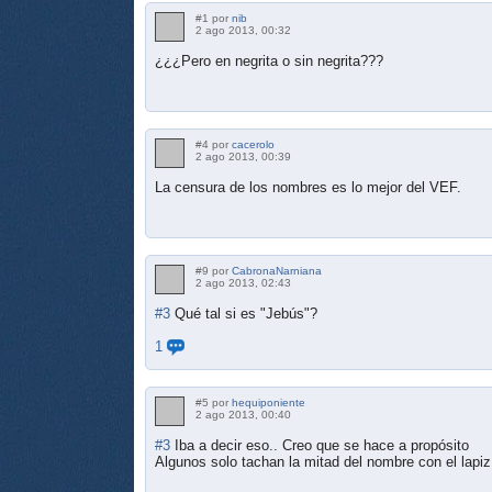
#1 por
nib
2 ago 2013, 00:32
¿¿¿Pero en negrita o sin negrita???
#4 por
cacerolo
2 ago 2013, 00:39
La censura de los nombres es lo mejor del VEF.
#9 por
CabronaNarniana
2 ago 2013, 02:43
#3
Qué tal si es "Jebús"?
1
#5 por
hequiponiente
2 ago 2013, 00:40
#3
Iba a decir eso.. Creo que se hace a propósito
Algunos solo tachan la mitad del nombre con el lapiz