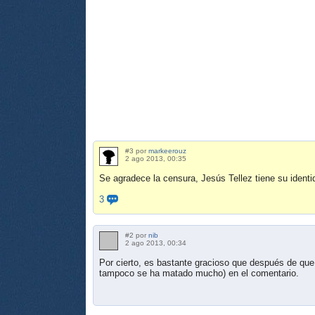
#3 por
markeerouz
2 ago 2013, 00:35
Se agradece la censura, Jesús Tellez tiene su identi
3
#2 por
nib
2 ago 2013, 00:34
Por cierto, es bastante gracioso que después de que
tampoco se ha matado mucho) en el comentario.