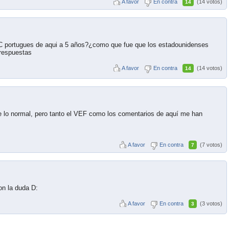
A favor
En contra
(14 votos)
14
C portugues de aqui a 5 años?¿como que fue que los estadounidenses
respuestas
A favor
En contra
(14 votos)
14
 lo normal, pero tanto el VEF como los comentarios de aquí me han
A favor
En contra
(7 votos)
7
on la duda D:
A favor
En contra
(3 votos)
3