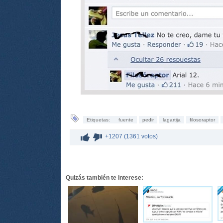
Etiquetas:
fuente
pedir
lagartija
filosoraptor
+1207 (1361 votos)
Quizás también te interese: