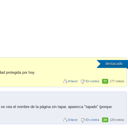
destacado
dad protegida por hoy.
A favor
En contra
(77 votos)
77
 se vea el nombre de la página sin tapar, aparezca "tapado" (porque
A favor
En contra
(29 votos)
29