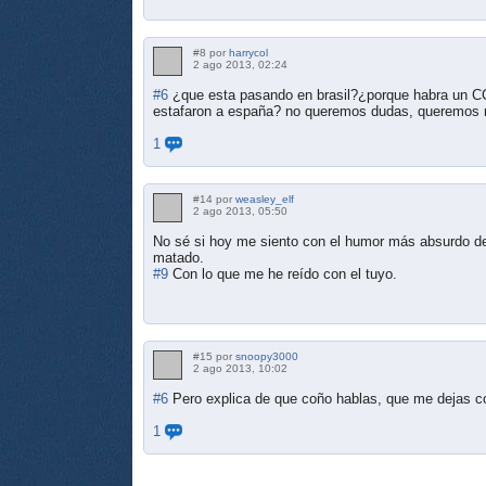
#8 por
harrycol
2 ago 2013, 02:24
#6
¿que esta pasando en brasil?¿porque habra un C
estafaron a españa? no queremos dudas, queremos 
1
#14 por
weasley_elf
2 ago 2013, 05:50
No sé si hoy me siento con el humor más absurdo de
matado.
#9
Con lo que me he reído con el tuyo.
#15 por
snoopy3000
2 ago 2013, 10:02
#6
Pero explica de que coño hablas, que me dejas c
1