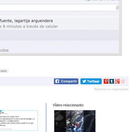
dato
Compartir
Compartir
Compartir
Compar
en
en
en
en
Reportar por inapropiado
Pinterest
tumblr
Google+
mene
Vídeo relacionado: