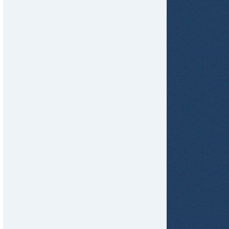
tir
ame