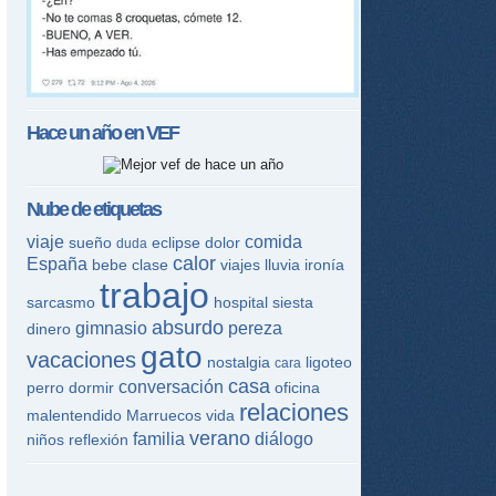
Hace un año en
VEF
Nube de etiquetas
viaje
comida
sueño
eclipse
dolor
duda
calor
España
bebe
clase
viajes
lluvia
ironía
trabajo
sarcasmo
hospital
siesta
absurdo
gimnasio
pereza
dinero
gato
vacaciones
nostalgia
ligoteo
cara
casa
conversación
perro
dormir
oficina
relaciones
malentendido
Marruecos
vida
verano
familia
diálogo
niños
reflexión