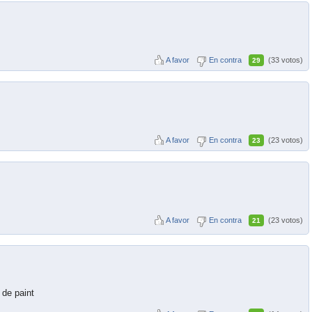
A favor
En contra
(33 votos)
29
A favor
En contra
(23 votos)
23
A favor
En contra
(23 votos)
21
 de paint