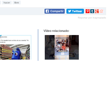
hacer
libre
Compartir
Compartir
Compartir
Compar
en
en
en
en
Reportar por inapropiado
Pinterest
tumblr
Google+
mene
Vídeo relacionado: