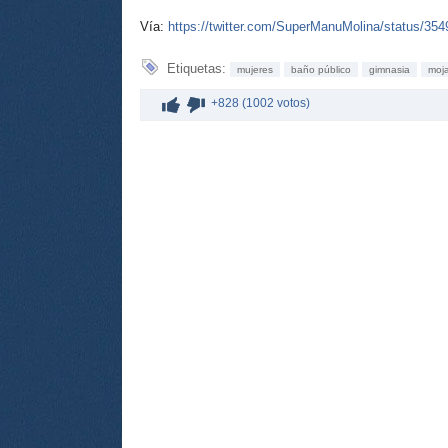
Vía:
https://twitter.com/SuperManuMolina/status/3
Etiquetas:
mujeres
baño público
gimnasia
moja
+828 (1002 votos)