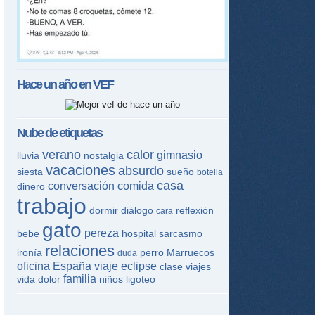
Hace un año en
VEF
Nube de etiquetas
verano
calor
gimnasio
lluvia
nostalgia
vacaciones
absurdo
siesta
sueño
botella
casa
conversación
comida
dinero
trabajo
dormir
diálogo
reflexión
cara
gato
pereza
bebe
hospital
sarcasmo
relaciones
ironía
perro
Marruecos
duda
oficina
España
viaje
eclipse
clase
viajes
familia
vida
dolor
niños
ligoteo