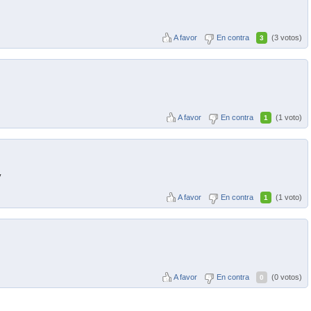
A favor
En contra
(3 votos)
3
A favor
En contra
(1 voto)
1
y
A favor
En contra
(1 voto)
1
A favor
En contra
(0 votos)
0