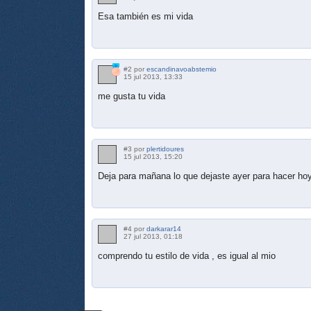
Esa también es mi vida
#2 por
escandinavoabstemio
15 jul 2013, 13:33
me gusta tu vida
#3 por
plertidoures
15 jul 2013, 15:20
Deja para mañana lo que dejaste ayer para hacer ho
#4 por
darkarar14
27 jul 2013, 01:18
comprendo tu estilo de vida , es igual al mio