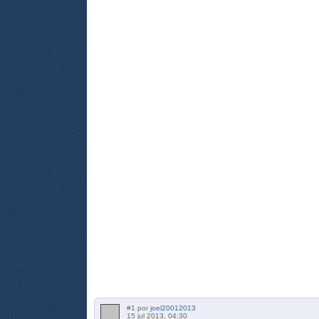
#1 por
joel20012013
15 jul 2013, 04:30