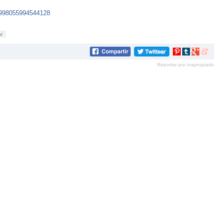
54998055994544128
r
Compartir
Compartir
Compartir
Compar
en
en
en
en
Reportar por inapropiado
Pinterest
tumblr
Google+
mene