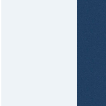
tir
ame