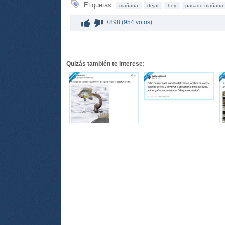
Etiquetas:
mañana
dejar
hoy
pasado mañana
+898 (954 votos)
Quizás también te interese: