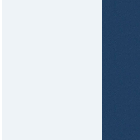
tir
ame