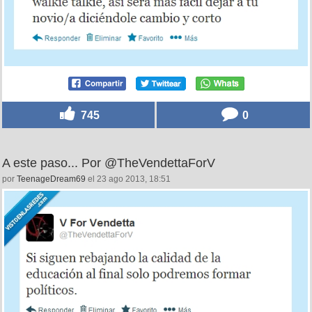
745
0
A este paso... Por @TheVendettaForV
por
TeenageDream69
el 23 ago 2013, 18:51