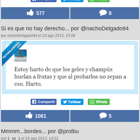
577
8
Si es que no hay derecho... por @nachoDelgado94
por nachoDelgado94 el 23 ago 2013, 15:08
1061
5
Mmmm...bordes... por @prolbu
por
1_ve_1
el 24 ago 2013, 14:52