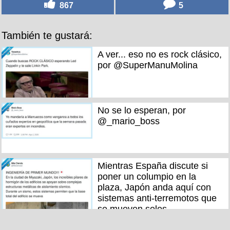
867
5
También te gustará:
A ver... eso no es rock clásico,
por @SuperManuMolina
No se lo esperan, por
@_mario_boss
Mientras España discute si
poner un columpio en la
plaza, Japón anda aquí con
sistemas anti-terremotos que
se mueven solos