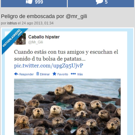
999
5
Peligro de emboscada por @mr_gili
por
istrius
el 24 ago 2013, 01:34