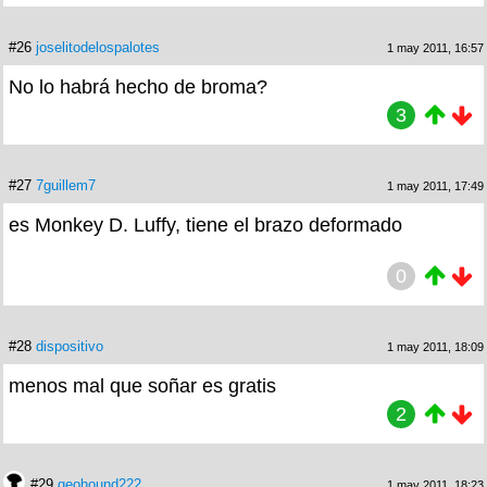
#26
joselitodelospalotes
1 may 2011, 16:57
No lo habrá hecho de broma?
3
#27
7guillem7
1 may 2011, 17:49
es Monkey D. Luffy, tiene el brazo deformado
0
#28
dispositivo
1 may 2011, 18:09
menos mal que soñar es gratis
2
#29
geohound222
1 may 2011, 18:23