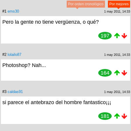
Por orden cronológico
Por mejores
#1
ems30
1 may 2011, 14:33
Pero la gente no tiene vergüenza, o qué?
197
#2
lolailo87
1 may 2011, 14:33
Photoshop? Nah...
164
#3
caldas91
1 may 2011, 14:33
si parece el antebrazo del hombre fantastico¡¡¡
181