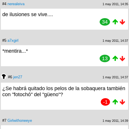
#4
nerealeiva
1 may 2011, 14:35
de ilusiones se vive....
34
#5
a7xgirl
1 may 2011, 14:37
*mentira...*
13
#6
jen27
1 may 2011, 14:37
¿Se habrá quitado los pelos de la sobaquera también
con "fotochó" del "güeno"?
-1
#7
Girlwithoneeye
1 may 2011, 14:39