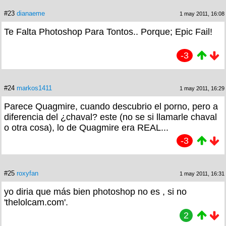
#23
dianaeme
1 may 2011, 16:08
Te Falta Photoshop Para Tontos.. Porque; Epic Fail!
-3
#24
markos1411
1 may 2011, 16:29
Parece Quagmire, cuando descubrio el porno, pero a
diferencia del ¿chaval? este (no se si llamarle chaval
o otra cosa), lo de Quagmire era REAL...
-3
#25
roxyfan
1 may 2011, 16:31
yo diria que más bien photoshop no es , si no
'thelolcam.com'.
2