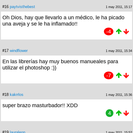
#16
paytvisthebest
1 may 2011, 15:17
Oh Dios, hay que llevarlo a un médico, le ha picado
una aveja y se le ha inflamado!!
-4
#17
windflower
1 may 2011, 15:34
En las librerías hay muy buenos manueales para
utilizar el photoshop :))
-7
#18
kakrrlos
1 may 2011, 15:36
super brazo masturbador!! XDD
4
#19
lauraleon
1 may 2011, 15:52