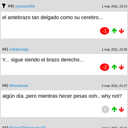
#40
yyousuckkk
1 may 2011, 23:13
el antebrazo tan delgado como su cerebro...
-1
#41
sofiatuvieja
1 may 2011, 23:30
Y... sigue siendo el brazo derecho...
-2
#42
blitzwoman
2 may 2011, 01:27
algún día..pero mientras hecer pesas ooh.. why not?
0
#43
MaterialDefectuoso20
2 may 2011, 16:21