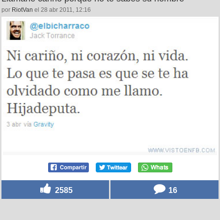
por
RiotVan
el 28 abr 2011, 12:16
2585
16