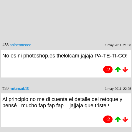
#38
soloconcoco
1 may 2011, 21:38
No es ni photoshop,es thelolcam jajaja PA-TE-TI-CO!
-2
#39
mikimaik10
1 may 2011, 22:25
Al principio no me di cuenta el detalle del retoque y
pensé.. mucho fap fap fap... jajjaja que triste !
-2