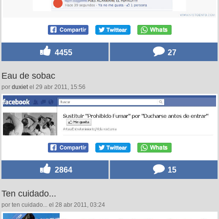
4455
27
Eau de sobac
por
duxiet
el 29 abr 2011, 15:56
2864
15
Ten cuidado...
por ten cuidado... el 28 abr 2011, 03:24