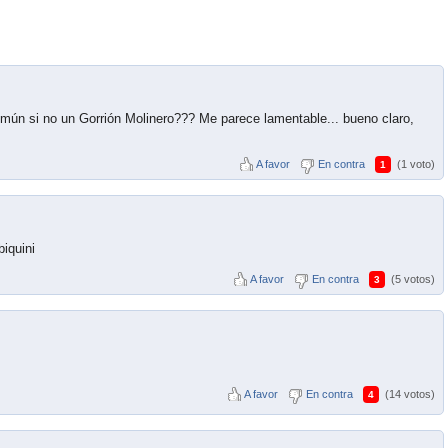
mún si no un Gorrión Molinero??? Me parece lamentable... bueno claro,
A favor
En contra
(1 voto)
1
biquini
A favor
En contra
(5 votos)
3
A favor
En contra
(14 votos)
4