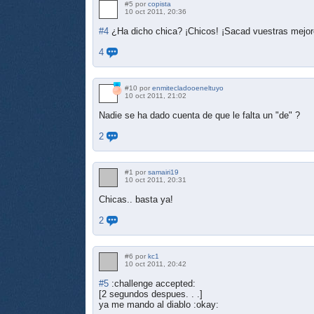
#5 por
copista
10 oct 2011, 20:36
#4
¿Ha dicho chica? ¡Chicos! ¡Sacad vuestras mejor
4
#10 por
enmitecladooeneltuyo
10 oct 2011, 21:02
Nadie se ha dado cuenta de que le falta un "de" ?
2
#1 por
samairi19
10 oct 2011, 20:31
Chicas.. basta ya!
2
#6 por
kc1
10 oct 2011, 20:42
#5
:challenge accepted:
[2 segundos despues. . .]
ya me mando al diablo :okay: