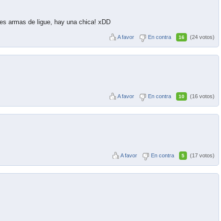
es armas de ligue, hay una chica! xDD
A favor
En contra
(24 votos)
16
A favor
En contra
(16 votos)
10
A favor
En contra
(17 votos)
5