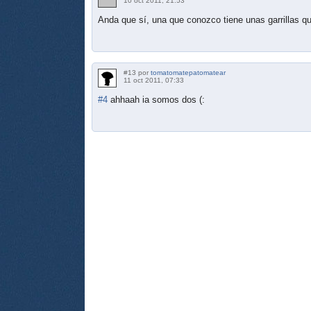
10 oct 2011, 21:53
Anda que sí, una que conozco tiene unas garrillas q
#13 por
tomatomatepatomatear
11 oct 2011, 07:33
#4
ahhaah ia somos dos (: