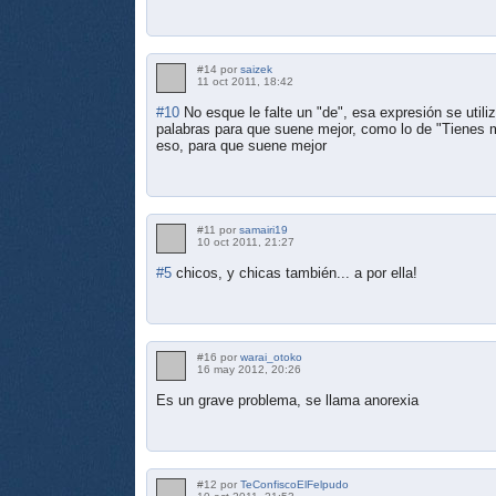
#14 por
saizek
11 oct 2011, 18:42
#10
No esque le falte un "de", esa expresión se util
palabras para que suene mejor, como lo de "Tienes me
eso, para que suene mejor
#11 por
samairi19
10 oct 2011, 21:27
#5
chicos, y chicas también... a por ella!
#16 por
warai_otoko
16 may 2012, 20:26
Es un grave problema, se llama anorexia
#12 por
TeConfiscoElFelpudo