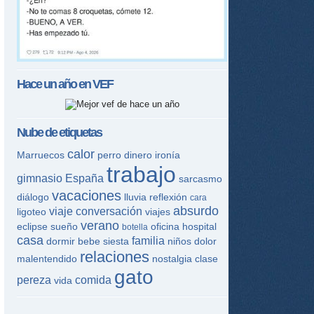
Hace un año en
VEF
Nube de etiquetas
calor
Marruecos
perro
dinero
ironía
trabajo
gimnasio
España
sarcasmo
vacaciones
diálogo
lluvia
reflexión
cara
absurdo
viaje
conversación
ligoteo
viajes
verano
eclipse
sueño
oficina
hospital
botella
casa
familia
dormir
bebe
siesta
niños
dolor
relaciones
malentendido
nostalgia
clase
gato
pereza
comida
vida