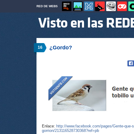
RED DE WEBS
¿Gordo?
16
Enlace:
http://www.facebook.com/pages/Gente-que-se-
gorrion/213116528730368?ref=pb