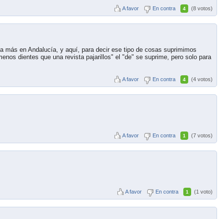
A favor
En contra
(8 votos)
4
iza más en Andalucía, y aquí, para decir ese tipo de cosas suprimimos
nos dientes que una revista pajarillos" el "de" se suprime, pero solo para
A favor
En contra
(4 votos)
4
A favor
En contra
(7 votos)
1
A favor
En contra
(1 voto)
1