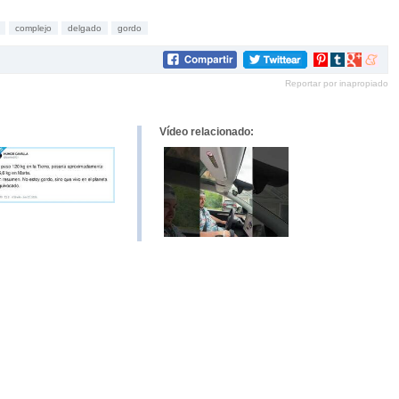
complejo
delgado
gordo
Compartir
Compartir
Compartir
Compar
en
en
en
en
Reportar por inapropiado
Pinterest
tumblr
Google+
mene
Vídeo relacionado: