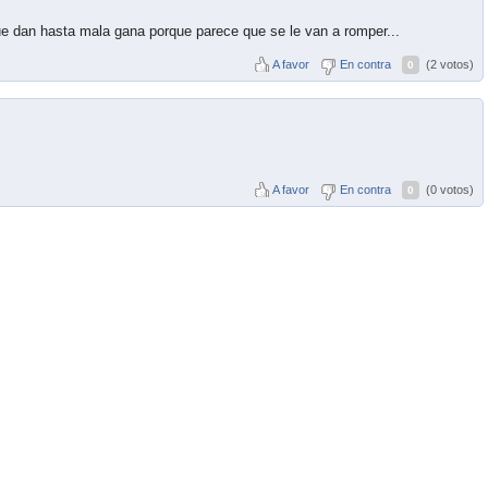
ue dan hasta mala gana porque parece que se le van a romper...
A favor
En contra
(2 votos)
0
A favor
En contra
(0 votos)
0