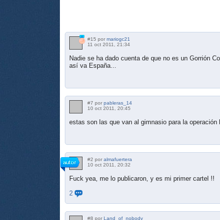
#15 por
mariogc21
11 oct 2011, 21:34
Nadie se ha dado cuenta de que no es un Gorrión Co
así va España...
#7 por
pableras_14
10 oct 2011, 20:45
estas son las que van al gimnasio para la operación 
#2 por
almafuertera
10 oct 2011, 20:32
Fuck yea, me lo publicaron, y es mi primer cartel !!
2
#8 por
Land_of_nobody