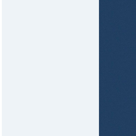
tir
ame