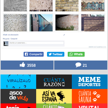
3558
21