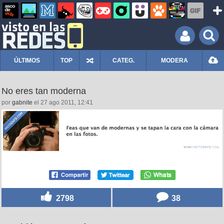
ÚLTIMOS
TOP
CATEG.
MODERA
No eres tan moderna
por
gabnite
el 27 ago 2011, 12:41
2798
38