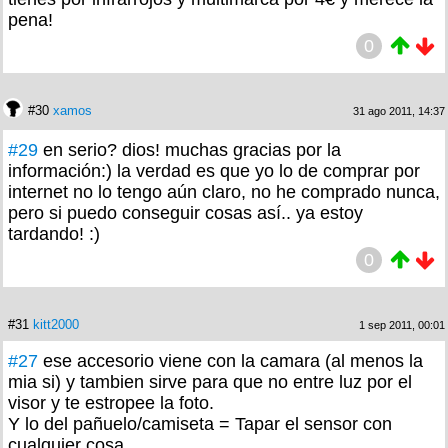
pena!
0
#30
xamos
31 ago 2011, 14:37
#29
en serio? dios! muchas gracias por la
información:) la verdad es que yo lo de comprar por
internet no lo tengo aún claro, no he comprado nunca,
pero si puedo conseguir cosas así.. ya estoy
tardando! :)
0
#31
kitt2000
1 sep 2011, 00:01
#27
ese accesorio viene con la camara (al menos la
mia si) y tambien sirve para que no entre luz por el
visor y te estropee la foto.
Y lo del pañuelo/camiseta = Tapar el sensor con
cualquier cosa