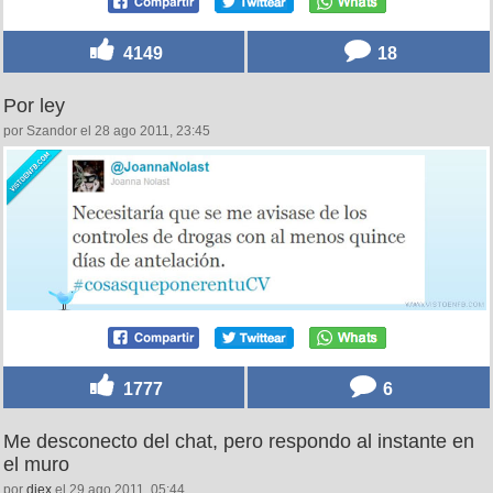
4149
18
Por ley
por Szandor el 28 ago 2011, 23:45
1777
6
Me desconecto del chat, pero respondo al instante en
el muro
por
diex
el 29 ago 2011, 05:44