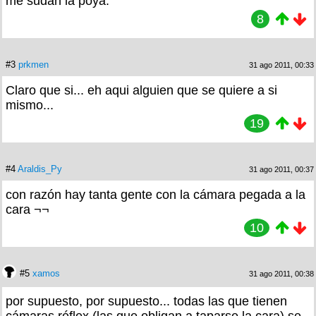
me sudan la poya.
8
#3
prkmen
31 ago 2011, 00:33
Claro que si... eh aqui alguien que se quiere a si
mismo...
19
#4
Araldis_Py
31 ago 2011, 00:37
con razón hay tanta gente con la cámara pegada a la
cara ¬¬
10
#5
xamos
31 ago 2011, 00:38
por supuesto, por supuesto... todas las que tienen
cámaras réflex (las que obligan a taparse la cara) se