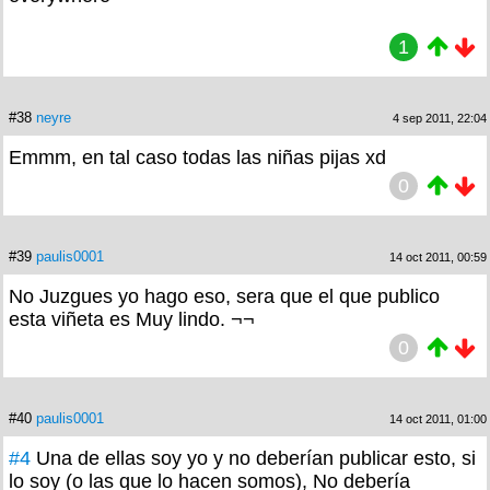
1
#38
neyre
4 sep 2011, 22:04
Emmm, en tal caso todas las niñas pijas xd
0
#39
paulis0001
14 oct 2011, 00:59
No Juzgues yo hago eso, sera que el que publico
esta viñeta es Muy lindo. ¬¬
0
#40
paulis0001
14 oct 2011, 01:00
#4
Una de ellas soy yo y no deberían publicar esto, si
lo soy (o las que lo hacen somos), No debería