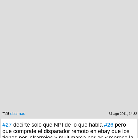
#29
ebalmas
31 ago 2011, 14:32
#27
decirte solo que NPI de lo que habla
#26
pero
que comprate el disparador remoto en ebay que los
tienes por infrarrojos y multimarca por 4€ y merece la