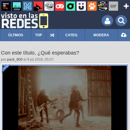
ÚLTIMOS
TOP
CATEG.
MODERA
Con este título, ¿Qué esperabas?
por
pack_800
el 9 jul 2016, 05:07