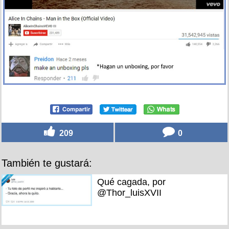
209
0
También te gustará:
Qué cagada, por
@Thor_luisXVII