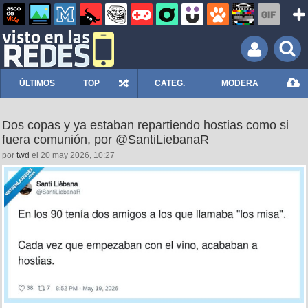
ÚLTIMOS
TOP
CATEG.
MODERA
Dos copas y ya estaban repartiendo hostias como si
fuera comunión, por @SantiLiebanaR
por
twd
el 20 may 2026, 10:27