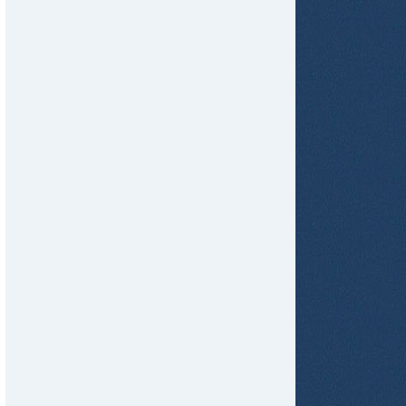
tir
ame