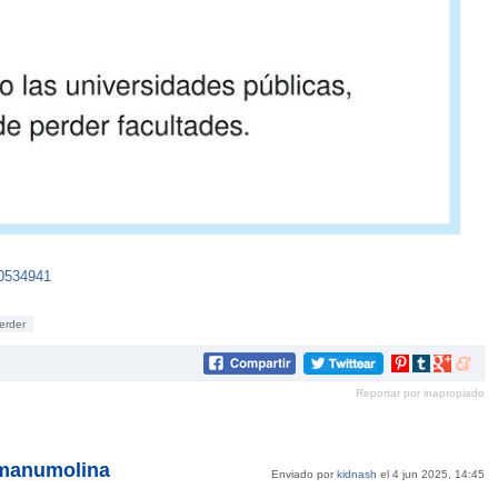
80534941
erder
Compartir
Compartir
Compartir
Compar
en
en
en
en
Reportar por inapropiado
Pinterest
tumblr
Google+
mene
rmanumolina
Enviado por
kidnash
el 4 jun 2025, 14:45