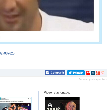
8327987625
Compartir
Compartir
Compartir
Compar
en
en
en
en
Reportar por inapropiado
Pinterest
tumblr
Google+
mene
Vídeo relacionado: