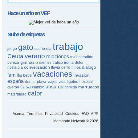
Hace un año en
VEF
Nube de etiquetas
trabajo
gato
juego
sueño
ola
verano
Ceuta
relaciones
malentendido
gimnasio
pereza
dientes
tráfico
ironía
dolor
conversación
diálogo
nostalgia
lluvia
perro
niños
vacaciones
familia
invasion
bebe
españa
dormir
playa
viajes
vida
ligoteo
hospital
casa
absurdo
marruecos
cuerpo
cambio
comida
calor
maternidad
Acerca
Términos
Privacidad
Cookies
FAQ
APP
Memondo Network © 2026