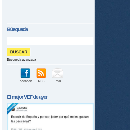
Búsqueda
Búsqueda avanzada
Facebook
RSS
Email
tir
ame
El mejor
VEF
de ayer