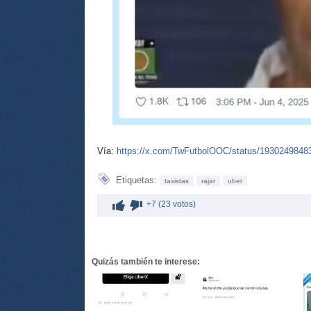
Vía:
https://x.com/TwFutbolOOC/status/193024984
Etiquetas:
taxistas
rajar
uber
+7 (23 votos)
Quizás también te interese: