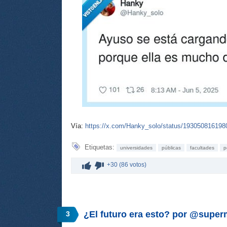
Vía:
https://x.com/Hanky_solo/status/19305081619
Etiquetas:
universidades
públicas
facultades
p
+30 (86 votos)
¿El futuro era esto? por @supe
3