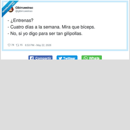
16
0
El fotomatón, por @AzulWorow
por
locomon
el 25 may 2026, 01:44