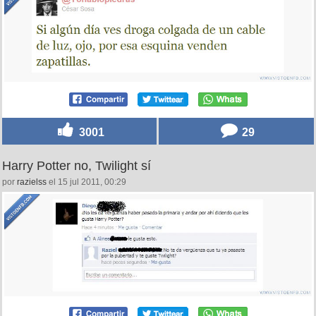
3001
29
Harry Potter no, Twilight sí
por
razielss
el 15 jul 2011, 00:29