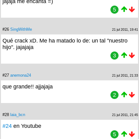
jajaja me encanta =)
5
#26
SingWithMe
21 jul 2011, 19:41
Qué crack xD. Me ha matado lo de: un tal "nuestro
hijo". jajajaja
3
#27
anemona24
21 jul 2011, 21:33
que grande!! ajjajaja
2
#28
laia_bcn
21 jul 2011, 21:45
#24
en Youtube
5