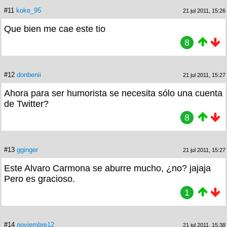
#11
koke_95
21 jul 2011, 15:26
Que bien me cae este tio
8
#12
donbenii
21 jul 2011, 15:27
Ahora para ser humorista se necesita sólo una cuenta
de Twitter?
8
#13
gginger
21 jul 2011, 15:27
Este Alvaro Carmona se aburre mucho, ¿no? jajaja
Pero es gracioso.
1
#14
noviembre12
21 jul 2011, 15:38