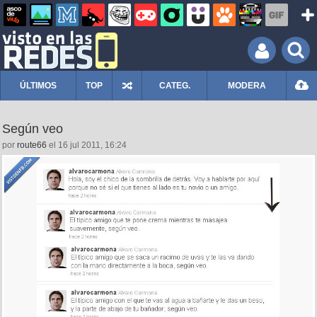
ÚLTIMOS
TOP
CATEG.
MODERA
Según veo
por
route66
el 16 jul 2011, 16:24