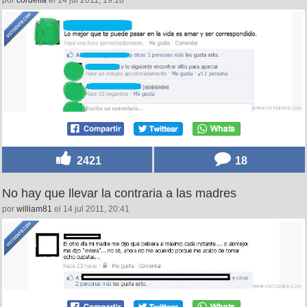
por
cordelia
el 14 jul 2011, 19:18
2421
18
No hay que llevar la contraria a las madres
por
william81
el 14 jul 2011, 20:41