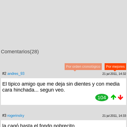
Comentarios
(28)
Por orden cronológico
Por mejores
#2
andres_93
21 jul 2011, 14:32
El tipico amigo que me deja sin dientes y con media
cara hinchada... segun veo.
104
#3
rogerinsky
21 jul 2011, 14:33
la cagó hasta el fondo pobrecito...