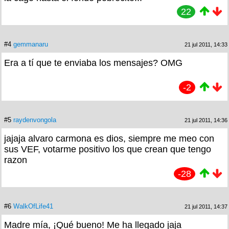
22
#4
gemmanaru
21 jul 2011, 14:33
Era a tí que te enviaba los mensajes? OMG
-2
#5
raydenvongola
21 jul 2011, 14:36
jajaja alvaro carmona es dios, siempre me meo con
sus VEF, votarme positivo los que crean que tengo
razon
-28
#6
WalkOfLife41
21 jul 2011, 14:37
Madre mía, ¡Qué bueno! Me ha llegado jaja