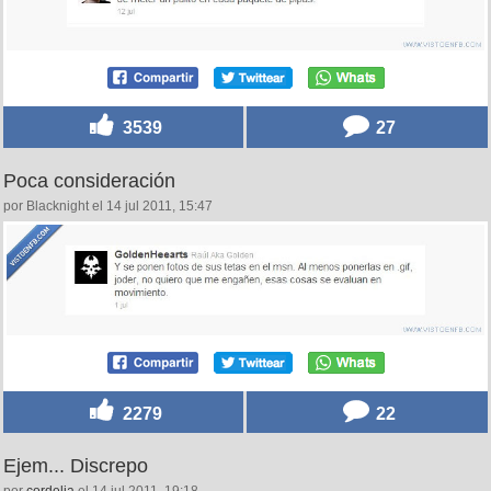
3539
27
Poca consideración
por Blacknight el 14 jul 2011, 15:47
2279
22
Ejem... Discrepo