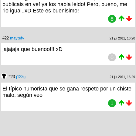
publicais en vef ya los habia leido! Pero, bueno, me
rio igual..xD Este es buenisimo!
8
#22
maytefv
21 jul 2011, 16:20
jajajaja que buenoo!!! xD
0
#23
j123g
21 jul 2011, 16:29
El típico humorista que se gana respeto por un chiste
malo, según veo
1