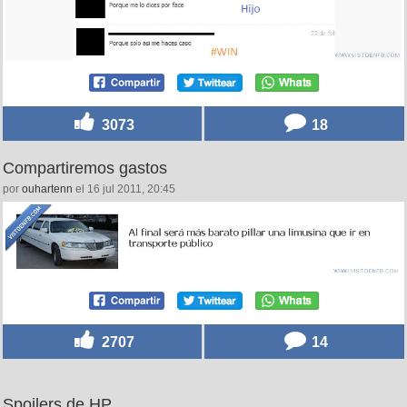
3073
18
Compartiremos gastos
por
ouhartenn
el 16 jul 2011, 20:45
2707
14
Spoilers de HP