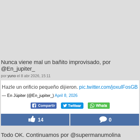
Nunca viene mal un bañito improvisado, por
@En_jupiter_
por
yuno
el 8 abr 2026, 15:11
Hazle un orificio pequeño dijieron.
pic.twitter.com/joxuIFosGB
— En Júpiter (@En_jupiter_)
April 8, 2026
14
0
Todo OK. Continuamos por @supermanumolina