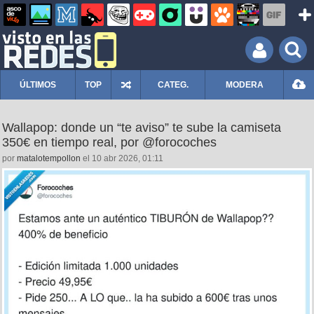
ÚLTIMOS
TOP
CATEG.
MODERA
Wallapop: donde un “te aviso” te sube la camiseta
350€ en tiempo real, por @forocoches
por
matalotempollon
el 10 abr 2026, 01:11