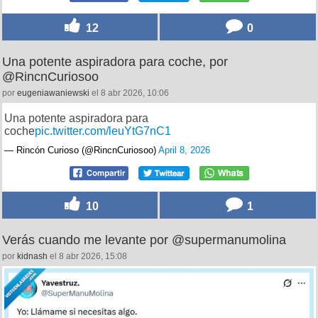
12
0
Una potente aspiradora para coche, por
@RincnCuriosoo
por
eugeniawaniewski
el 8 abr 2026, 10:06
Una potente aspiradora para
coche
pic.twitter.com/leuYtG7nC1
— Rincón Curioso (@RincnCuriosoo)
April 8, 2026
10
1
Verás cuando me levante por @supermanumolina
por
kidnash
el 8 abr 2026, 15:08