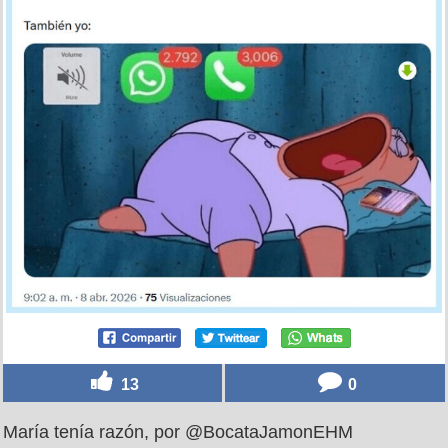
13
0
María tenía razón, por @BocataJamonEHM