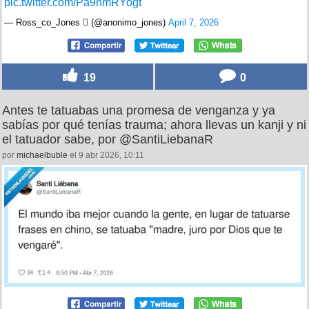
pic.twitter.com/Pa9nmRYogt
— Ross_co_Jones  (@anonimo_jones)
April 7, 2026
19
0
Antes te tatuabas una promesa de venganza y ya
sabías por qué tenías trauma; ahora llevas un kanji y ni
el tatuador sabe, por @SantiLiebanaR
por
michaelbuble
el 9 abr 2026, 10:11