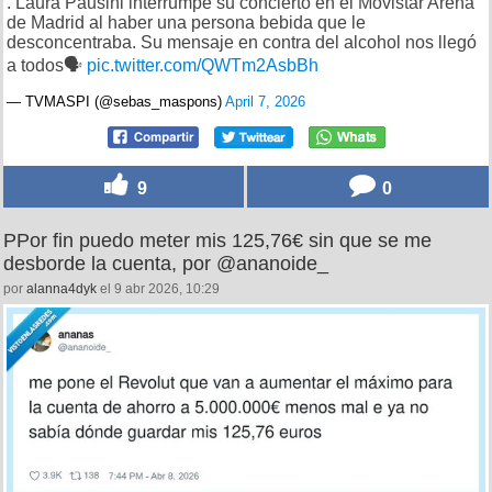
. Laura Pausini interrumpe su concierto en el Movistar Arena
de Madrid al haber una persona bebida que le
desconcentraba. Su mensaje en contra del alcohol nos llegó
a todos🗣️
pic.twitter.com/QWTm2AsbBh
— TVMASPI (@sebas_maspons)
April 7, 2026
9
0
PPor fin puedo meter mis 125,76€ sin que se me
desborde la cuenta, por @ananoide_
por
alanna4dyk
el 9 abr 2026, 10:29