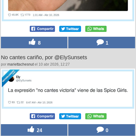
8
1
No cantes cariño, por @ElySunsets
por
mariettachesnut
el 10 abr 2026, 12:27
24
0