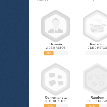
Usuario
Redactor
2 DE 5 RETOS
0 DE 9 RETOS
40%
0%
Comentarista
Random
5 DE 10 RETOS
9 DE 16 RETO
50%
57%