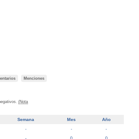
ntarios
Menciones
negativos.
(Nota
Semana
Mes
Año
-
-
-
-
0
0