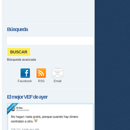
Búsqueda
Búsqueda avanzada
Facebook
RSS
Email
El mejor
VEF
de ayer