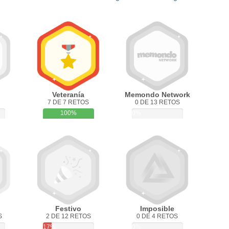
Veteranía
Memondo Network
7 DE 7 RETOS
0 DE 13 RETOS
100%
0%
Festivo
Imposible
S
2 DE 12 RETOS
0 DE 4 RETOS
17%
0%