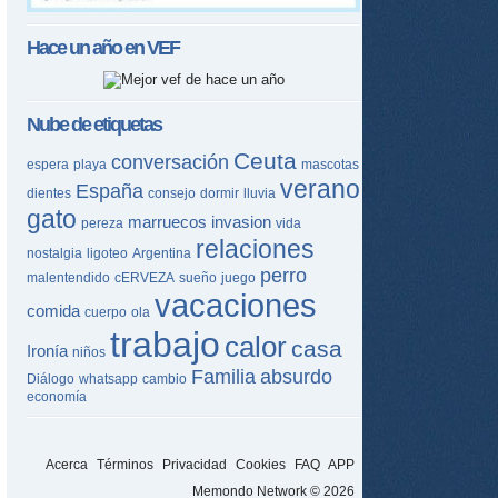
Hace un año en
VEF
Nube de etiquetas
Ceuta
conversación
espera
playa
mascotas
verano
España
dientes
consejo
dormir
lluvia
gato
marruecos
invasion
pereza
vida
relaciones
nostalgia
ligoteo
Argentina
perro
malentendido
cERVEZA
sueño
juego
vacaciones
comida
cuerpo
ola
trabajo
calor
casa
Ironía
niños
Familia
absurdo
Diálogo
whatsapp
cambio
economía
Acerca
Términos
Privacidad
Cookies
FAQ
APP
Memondo Network © 2026