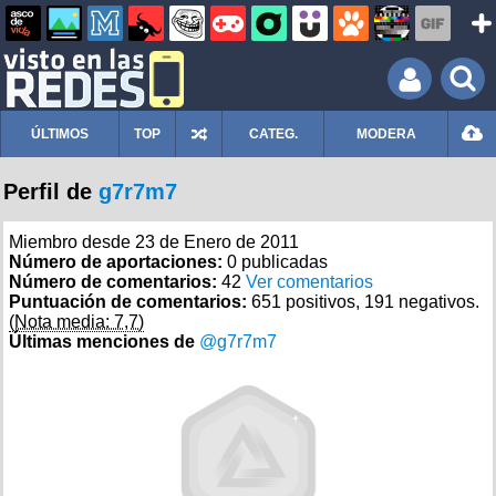
ÚLTIMOS
TOP
CATEG.
MODERA
Perfil de
g7r7m7
Miembro desde 23 de Enero de 2011
Número de aportaciones:
0 publicadas
Número de comentarios:
42
Ver comentarios
Puntuación de comentarios:
651 positivos, 191 negativos.
(Nota media: 7,7)
Últimas menciones de
@g7r7m7