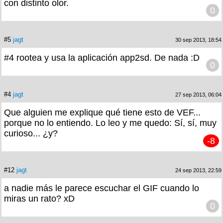
con distinto olor.
0
#5
jagt
30 sep 2013, 18:54
#4 rootea y usa la aplicación app2sd. De nada :D
0
#4
jagt
27 sep 2013, 06:04
Que alguien me explique qué tiene esto de VEF...
porque no lo entiendo. Lo leo y me quedo: Sí, sí, muy
curioso... ¿y?
-8
#12
jagt
24 sep 2013, 22:59
a nadie más le parece escuchar el GIF cuando lo
miras un rato? xD
0