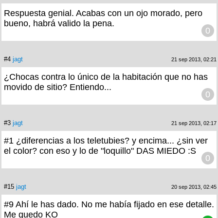
Respuesta genial. Acabas con un ojo morado, pero
bueno, habrá valido la pena.
0
#4
jagt
21 sep 2013, 02:21
¿Chocas contra lo único de la habitación que no has
movido de sitio? Entiendo...
0
#3
jagt
21 sep 2013, 02:17
#1 ¿diferencias a los teletubies? y encima... ¿sin ver
el color? con eso y lo de "loquillo" DAS MIEDO :S
0
#15
jagt
20 sep 2013, 02:45
#9 Ahí le has dado. No me había fijado en ese detalle.
Me quedo KO