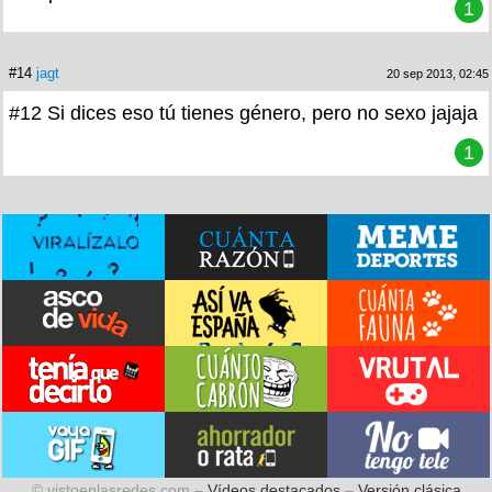
1
#14
jagt
20 sep 2013, 02:45
#12 Si dices eso tú tienes género, pero no sexo jajaja
1
© vistoenlasredes.com –
Vídeos destacados
–
Versión clásica