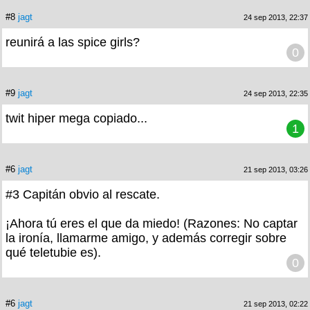
#8
jagt
24 sep 2013, 22:37
reunirá a las spice girls?
0
#9
jagt
24 sep 2013, 22:35
twit hiper mega copiado...
1
#6
jagt
21 sep 2013, 03:26
#3 Capitán obvio al rescate.
¡Ahora tú eres el que da miedo! (Razones: No captar
la ironía, llamarme amigo, y además corregir sobre
qué teletubie es).
0
#6
jagt
21 sep 2013, 02:22