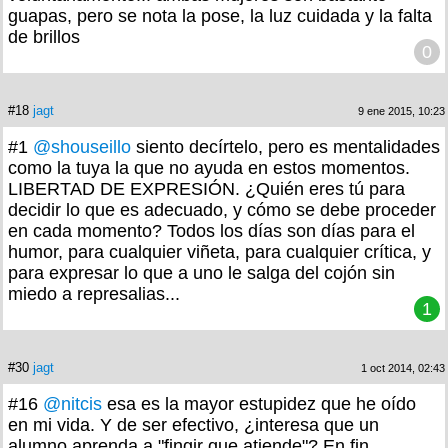
guapas, pero se nota la pose, la luz cuidada y la falta
de brillos
0
#18
jagt
9 ene 2015, 10:23
#1
@shouseillo
siento decírtelo, pero es mentalidades
como la tuya la que no ayuda en estos momentos.
LIBERTAD DE EXPRESIÓN. ¿Quién eres tú para
decidir lo que es adecuado, y cómo se debe proceder
en cada momento? Todos los días son días para el
humor, para cualquier viñeta, para cualquier crítica, y
para expresar lo que a uno le salga del cojón sin
miedo a represalias...
1
#30
jagt
1 oct 2014, 02:43
#16
@nitcis
esa es la mayor estupidez que he oído
en mi vida. Y de ser efectivo, ¿interesa que un
alumno aprenda a "fingir que atiende"? En fin,