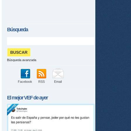
Búsqueda
Búsqueda avanzada
Facebook
RSS
Email
El mejor
VEF
de ayer