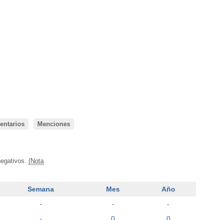
ntarios
Menciones
negativos.
(Nota
Semana
Mes
Año
-
-
-
-
0
0