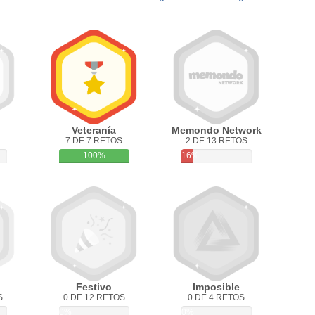
Veteranía
Memondo Network
7 DE 7 RETOS
2 DE 13 RETOS
100%
16%
Festivo
Imposible
S
0 DE 12 RETOS
0 DE 4 RETOS
0%
0%