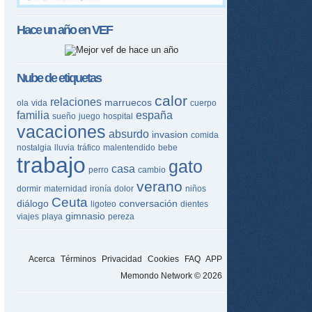
Hace un año en
VEF
Nube de etiquetas
calor
relaciones
marruecos
ola
vida
cuerpo
familia
españa
sueño
juego
hospital
vacaciones
absurdo
invasion
comida
nostalgia
lluvia
tráfico
malentendido
bebe
trabajo
gato
casa
perro
cambio
verano
dormir
maternidad
ironía
dolor
niños
Ceuta
diálogo
conversación
ligoteo
dientes
gimnasio
viajes
playa
pereza
Acerca
Términos
Privacidad
Cookies
FAQ
APP
Memondo Network © 2026