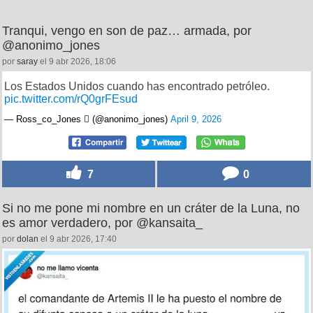
Tranqui, vengo en son de paz… armada, por
@anonimo_jones
por
saray
el 9 abr 2026, 18:06
Los Estados Unidos cuando has encontrado petróleo.
pic.twitter.com/rQ0grFEsud
— Ross_co_Jones  (@anonimo_jones)
April 9, 2026
7
0
Si no me pone mi nombre en un cráter de la Luna, no
es amor verdadero, por @kansaita_
por
dolan
el 9 abr 2026, 17:40