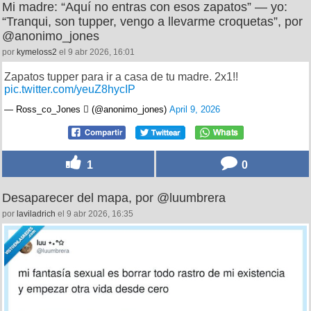
Mi madre: “Aquí no entras con esos zapatos” — yo:
“Tranqui, son tupper, vengo a llevarme croquetas”, por
@anonimo_jones
por
kymeloss2
el 9 abr 2026, 16:01
Zapatos tupper para ir a casa de tu madre. 2x1!!
pic.twitter.com/yeuZ8hycIP
— Ross_co_Jones  (@anonimo_jones)
April 9, 2026
1
0
Desaparecer del mapa, por @luumbrera
por
laviladrich
el 9 abr 2026, 16:35