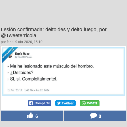
Lesión confirmada: deltoides y delto-luego, por
@Tweeterricola
por
fer
el 9 abr 2026, 15:10
6
0