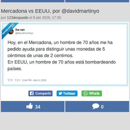
Mercadona vs EEUU, por @davidmartinyo
por
123despasito
el 9 abr 2026, 17:30
34
0