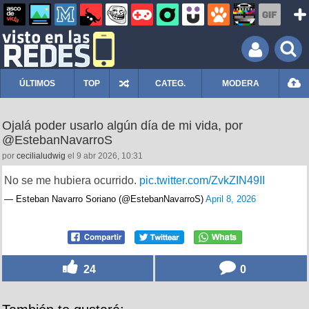
ÚLTIMOS
TOP
CATEG.
MODERA
Ojalá poder usarlo algún día de mi vida, por
@EstebanNavarroS
por
cecilialudwig
el 9 abr 2026, 10:31
No se me hubiera ocurrido.
pic.twitter.com/ZvkZIN49II
— Esteban Navarro Soriano (@EstebanNavarroS)
April 8, 2026
24
0