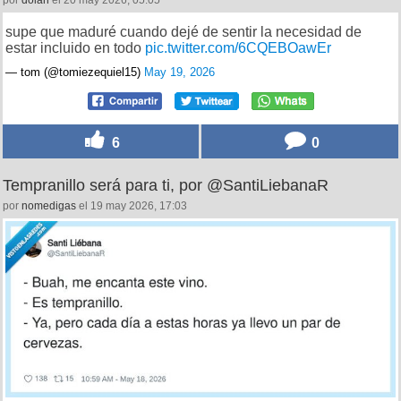
por
dolan
el 20 may 2026, 05:05
supe que maduré cuando dejé de sentir la necesidad de
estar incluido en todo
pic.twitter.com/6CQEBOawEr
— tom (@tomiezequiel15)
May 19, 2026
6
0
Tempranillo será para ti, por @SantiLiebanaR
por
nomedigas
el 19 may 2026, 17:03