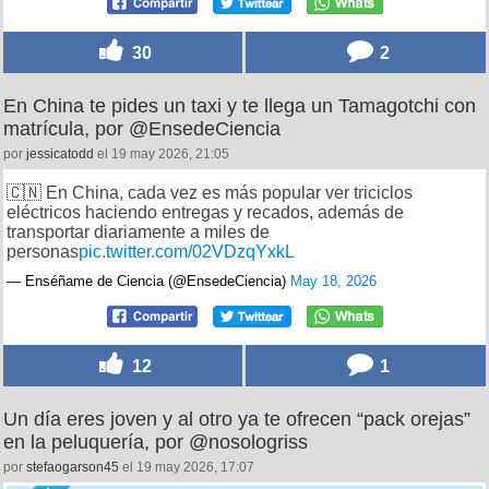
30
2
En China te pides un taxi y te llega un Tamagotchi con
matrícula, por @EnsedeCiencia
por
jessicatodd
el 19 may 2026, 21:05
🇨🇳 En China, cada vez es más popular ver triciclos
eléctricos haciendo entregas y recados, además de
transportar diariamente a miles de
personas
pic.twitter.com/02VDzqYxkL
— Enséñame de Ciencia (@EnsedeCiencia)
May 18, 2026
12
1
Un día eres joven y al otro ya te ofrecen “pack orejas”
en la peluquería, por @nosologriss
por
stefaogarson45
el 19 may 2026, 17:07