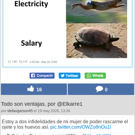
16
0
Todo son ventajas, por @Elkarre1
por
stefaogarson45
el 19 may 2026, 13:34
Estoy a dos infidelidades de mi mujer de poder rascarme el
ojete y los huevos así.
pic.twitter.com/OWZo8nOu1l