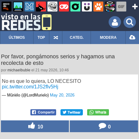
ÚLTIMOS
TOP
CATEG.
MODERA
Por favor, pongámonos serios y hagamos una
recolecta de esto
por
michaelbuble
el 21 may 2026, 10:46
No es que lo quiera, LO NECESITO
pic.twitter.com/1JS2flv5Hj
— Mûriëlo (@LordMurielo)
May 20, 2026
10
0