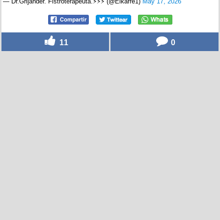
— Dr.Grijander. Fistroterapeuta.⚡⚡⚡ (@Elkarre1)
May 17, 2026
11
0