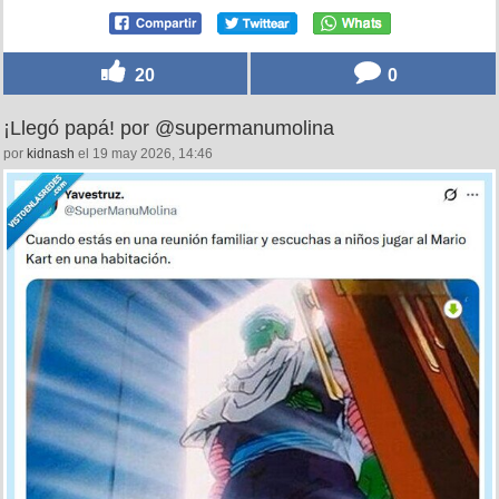
20
0
¡Llegó papá! por @supermanumolina
por
kidnash
el 19 may 2026, 14:46