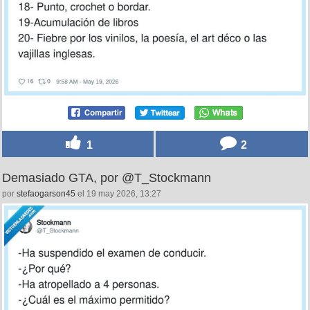
1
2
Demasiado GTA, por @T_Stockmann
por
stefaogarson45
el 19 may 2026, 13:27