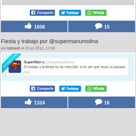
1606
15
Fiesta y trabajo por @supermanumolina
por
kidnash
el 29 jul 2012, 12:08
1324
16