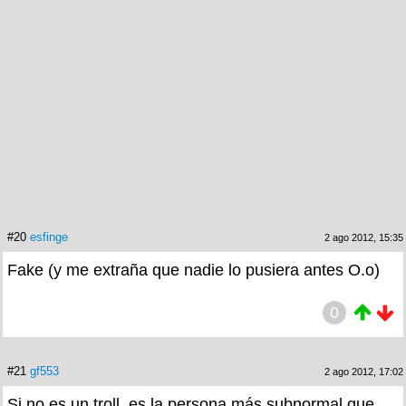
#20
esfinge
2 ago 2012, 15:35
Fake (y me extraña que nadie lo pusiera antes O.o)
0
#21
gf553
2 ago 2012, 17:02
Si no es un troll, es la persona más subnormal que