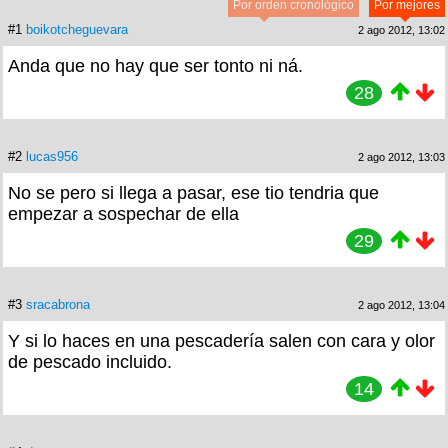
Por orden cronológico
Por mejores
#1
boikotcheguevara
2 ago 2012, 13:02
Anda que no hay que ser tonto ni ná.
28
#2
lucas956
2 ago 2012, 13:03
No se pero si llega a pasar, ese tio tendria que
empezar a sospechar de ella
29
#3
sracabrona
2 ago 2012, 13:04
Y si lo haces en una pescadería salen con cara y olor
de pescado incluido.
14