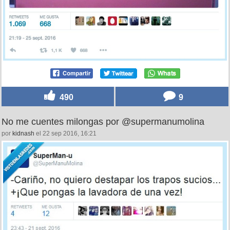
490
9
No me cuentes milongas por @supermanumolina
por
kidnash
el 22 sep 2016, 16:21