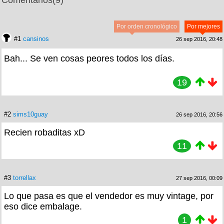
Comentarios
(9)
Por orden cronológico
Por mejores
#1
cansinos
26 sep 2016, 20:48
Bah... Se ven cosas peores todos los días.
19
#2
sims10guay
26 sep 2016, 20:56
Recien robaditas xD
11
#3
torrellax
27 sep 2016, 00:09
Lo que pasa es que el vendedor es muy vintage, por
eso dice embalage.
1