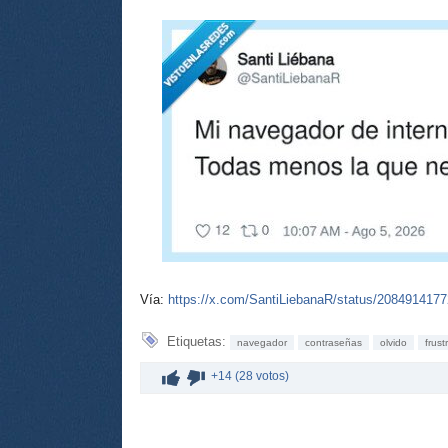
Vía:
https://x.com/SantiLiebanaR/status/208491417
Etiquetas:
navegador
contraseñas
olvido
frust
+14 (28 votos)