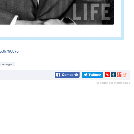
7536796876
ecnología
Compartir
Compartir
Compartir
Compar
en
en
en
en
Reportar por inapropiado
Pinterest
tumblr
Google+
mene