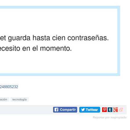
7248805232
ración
tecnología
Compartir
Compartir
Compartir
Compar
en
en
en
en
Reportar por inapropiado
Pinterest
tumblr
Google+
mene