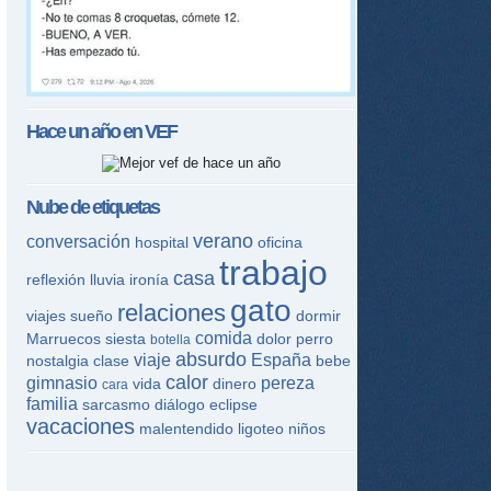
Hace un año en
VEF
Nube de etiquetas
verano
conversación
hospital
oficina
trabajo
tir
casa
reflexión
lluvia
ironía
gato
relaciones
ame
viajes
sueño
dormir
comida
Marruecos
siesta
dolor
perro
botella
absurdo
viaje
España
nostalgia
clase
bebe
calor
gimnasio
pereza
vida
dinero
cara
familia
sarcasmo
diálogo
eclipse
vacaciones
malentendido
ligoteo
niños