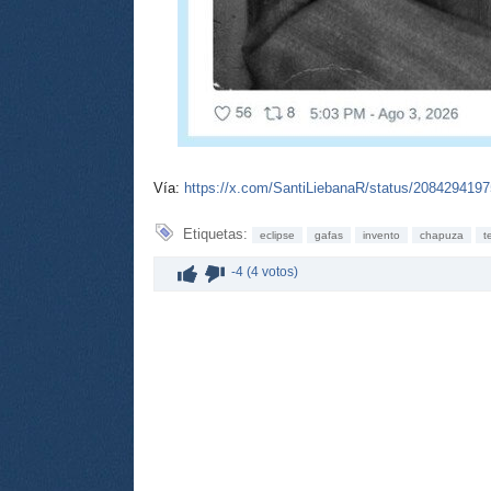
Vía:
https://x.com/SantiLiebanaR/status/208429419
Etiquetas:
eclipse
gafas
invento
chapuza
t
-4 (4 votos)