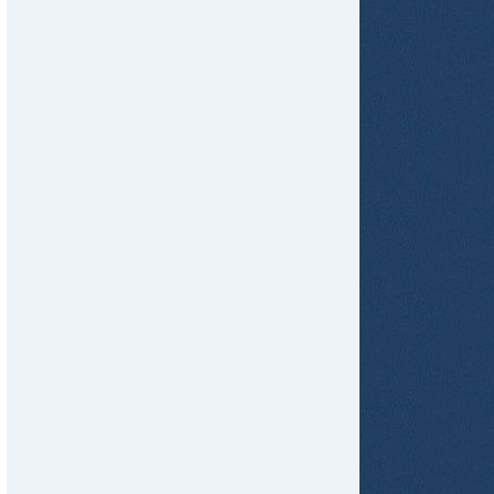
tir
ame