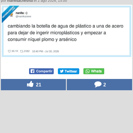
por
mariettachesnut
el 2 ago 2026, 15:00
21
2