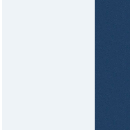
tir
ame