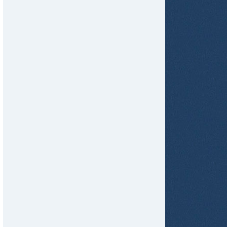
tir
ame