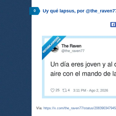
Uy qué lapsus, por @the_raven7
0
Vía:
https://x.com/the_raven77/status/20839034794