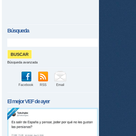
Búsqueda
Búsqueda avanzada
Facebook
RSS
Email
El mejor
VEF
de ayer