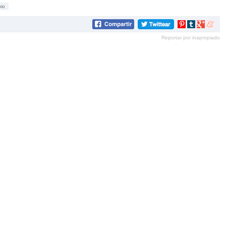
io
Compartir
Compartir
Compartir
Compar
en
en
en
en
Reportar por inapropiado
Pinterest
tumblr
Google+
mene