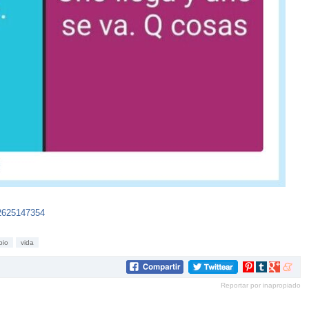
62625147354
bio
vida
Compartir
Compartir
Compartir
Compar
en
en
en
en
Reportar por inapropiado
Pinterest
tumblr
Google+
mene