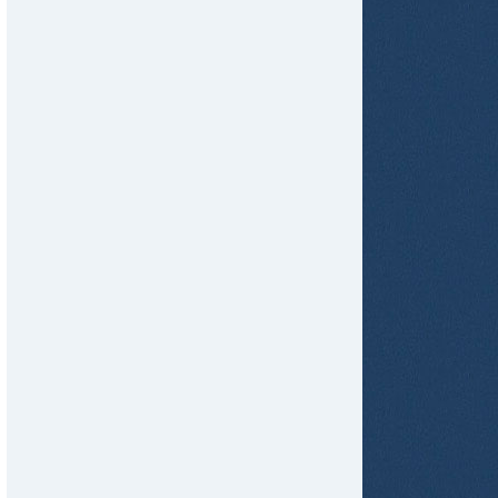
tir
ame