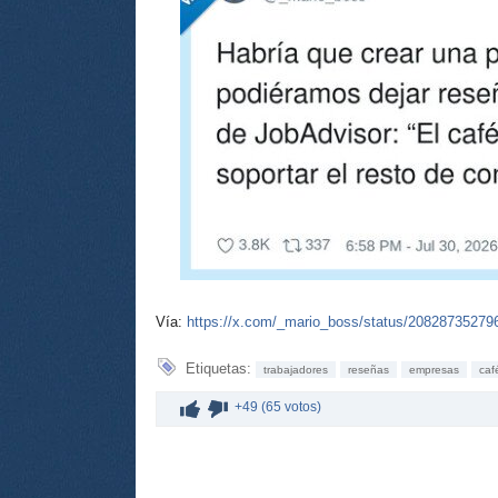
Vía:
https://x.com/_mario_boss/status/2082873527
Etiquetas:
trabajadores
reseñas
empresas
caf
+49 (65 votos)