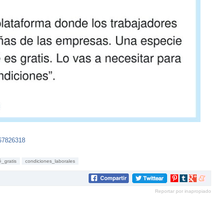
967826318
é_gratis
condiciones_laborales
Compartir
Compartir
Compartir
Compar
en
en
en
en
Reportar por inapropiado
Pinterest
tumblr
Google+
mene