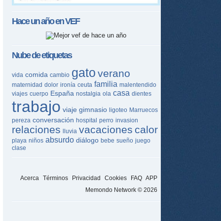
Hace un año en
VEF
Nube de etiquetas
gato
verano
comida
vida
cambio
familia
maternidad
dolor
ironía
ceuta
malentendido
casa
España
viajes
cuerpo
nostalgia
ola
dientes
trabajo
viaje
gimnasio
ligoteo
Marruecos
conversación
pereza
hospital
perro
invasion
relaciones
vacaciones
calor
lluvia
absurdo
diálogo
playa
niños
bebe
sueño
juego
clase
Acerca
Términos
Privacidad
Cookies
FAQ
APP
Memondo Network © 2026