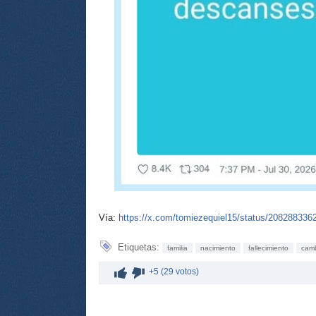
Vía:
https://x.com/tomiezequiel15/status/20828833
Etiquetas:
familia
nacimiento
fallecimiento
cam
+5 (29 votos)