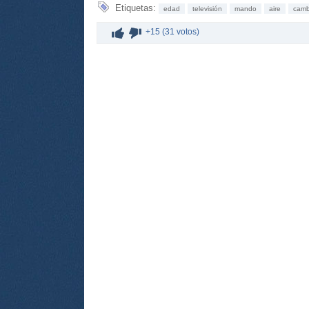
Etiquetas:
edad
televisión
mando
aire
camb
+15 (31 votos)