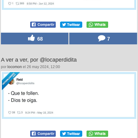
68
7
A ver a ver, por @locaperdidita
por
locomon
el 26 may 2024, 12:00