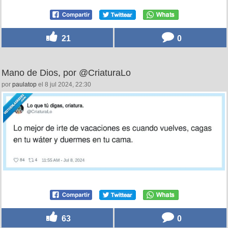
21
0
Mano de Dios, por @CriaturaLo
por
paulatop
el 8 jul 2024, 22:30
63
0