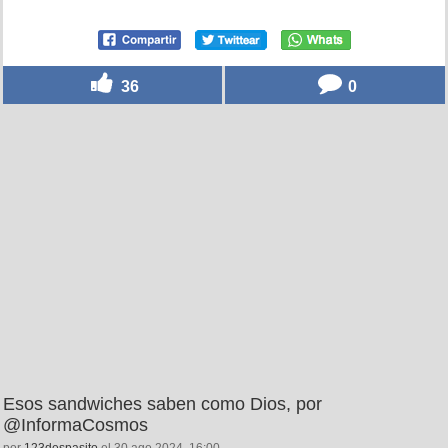
36
0
Esos sandwiches saben como Dios, por
@InformaCosmos
por
123despasito
el 30 ago 2024, 16:00